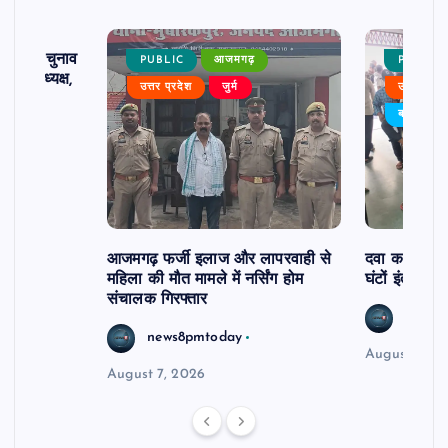
ढ़ का चुनाव
PUBLIC
आजमगढ़
PUBLIC
 बने अध्यक्ष,
उत्तर प्रदेश
जुर्म
उत्तर प्रदे
र्विरोध
बड़ी खबर
आजमगढ़ फर्जी इलाज और लापरवाही से
दवा कक्ष में ज
महिला की मौत मामले में नर्सिंग होम
घंटों इंतजार
संचालक गिरफ्तार
news8
news8pmtoday
August 6, 2
August 7, 2026