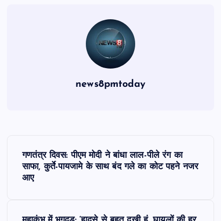
news8pmtoday
P
गणतंत्र दिवस: पीएम मोदी ने बांधा लाल-पीले रंग का
o
साफा, कुर्ते-पायजामे के साथ बंद गले का कोट पहने नजर
आए
s
t
महाकुंभ में भगदड़: ‘हादसे से बहुत दुखी हूं, घायलों की हर