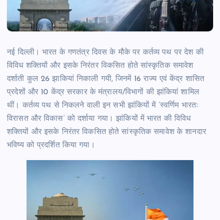
नई दिल्ली। भारत के गणतंत्र दिवस के मौके पर कर्तव्य पथ पर देश की
विविध शक्तियों और इसके निरंतर विकसित होते सांस्कृतिक समावेश
दर्शाती कुल 26 झाकियां निकाली गयी, जिनमें 16 राज्य एवं केंद्र शासित
प्रदेशों और 10 केंद्र सरकार के मंत्रालय/विभागों की झांकियां शामिल
थीं। कर्तव्य पथ से निकलने वाली इन सभी झांकियों में ‘स्वर्णिम भारतः
विरासत और विकास’ को दर्शाया गया। झांकियों में भारत की विविध
शक्तियों और इसके निरंतर विकसित होते सांस्कृतिक समावेश के शानदार
भविष्य को प्रदर्शित किया गया।