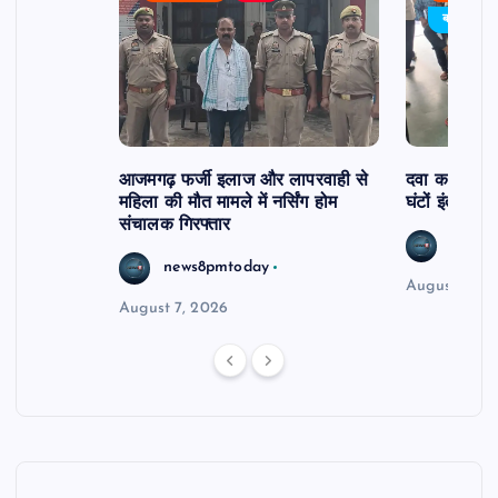
र्विरोध
बड़ी खबर
आजमगढ़ फर्जी इलाज और लापरवाही से
दवा कक्ष में ज
महिला की मौत मामले में नर्सिंग होम
घंटों इंतजार
संचालक गिरफ्तार
news8
news8pmtoday
August 6, 2
August 7, 2026