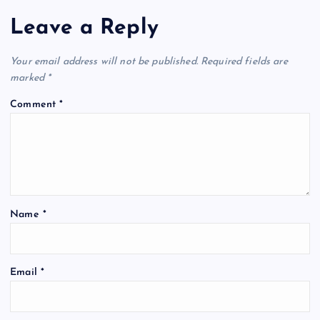
Leave a Reply
v
i
Your email address will not be published.
Required fields are
marked
*
g
Comment
*
a
t
i
Name
*
o
n
Email
*