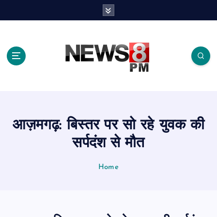
S
k
i
p
t
o
c
o
n
t
e
आज़मगढ़: बिस्तर पर सो रहे युवक की
n
t
सर्पदंश से मौत
Home