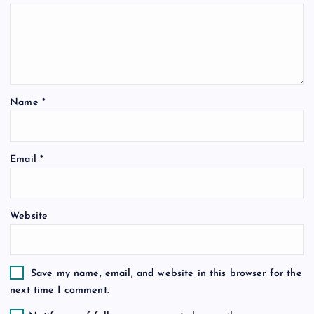
g
a
t
Name
*
i
o
Email
*
n
Website
Save my name, email, and website in this browser for the
next time I comment.