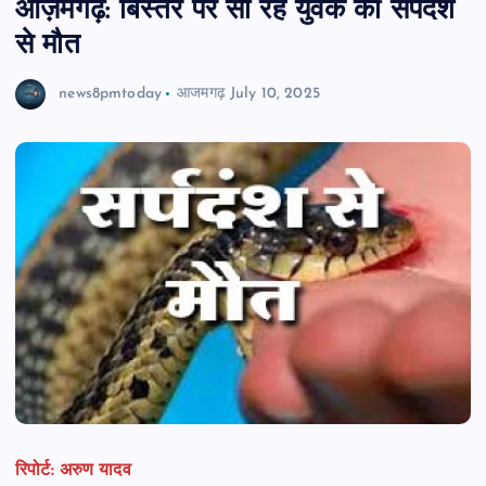
आज़मगढ़: बिस्तर पर सो रहे युवक की सर्पदंश
से मौत
news8pmtoday
आजमगढ़
July 10, 2025
रिपोर्ट: अरुण यादव