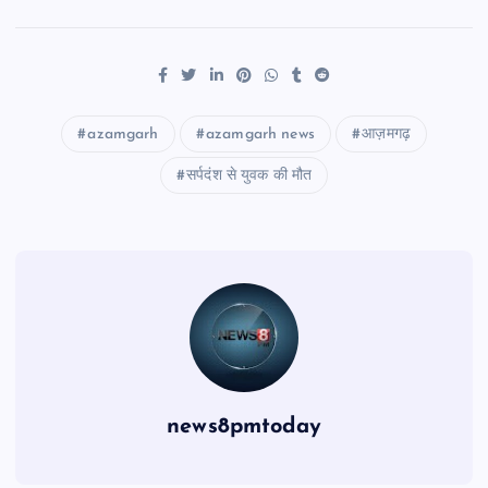
azamgarh
azamgarh news
आज़मगढ़
सर्पदंश से युवक की मौत
news8pmtoday