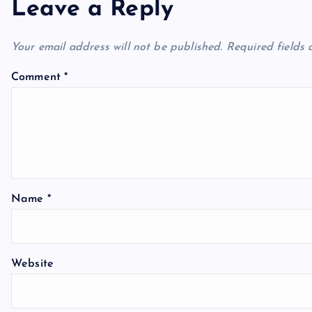
n
Leave a Reply
a
Your email address will not be published.
Required fields
v
Comment
*
i
g
a
Name
*
t
Website
i