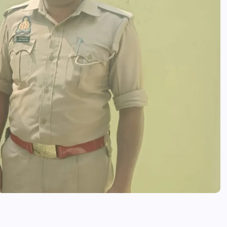
आजमगढ़ इजराइल में नौकरी दिलाने के नाम
भर्ती का झांसा,निजी रिक्रूटमेंट एजेंसी पर
मुकदमा दर्ज
news8pmtoday
August 5, 2026