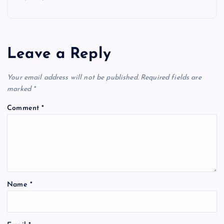
n
a
Leave a Reply
v
Your email address will not be published.
Required fields are
i
marked
*
Comment
*
g
a
t
Name
*
i
o