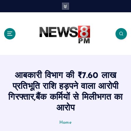
S
k
i
p
t
o
c
o
n
t
e
आबकारी विभाग की ₹7.60 लाख
n
t
प्रतिभूति राशि हड़पने वाला आरोपी
गिरफ्तार,बैंक कर्मियों से मिलीभगत का
आरोप
Home