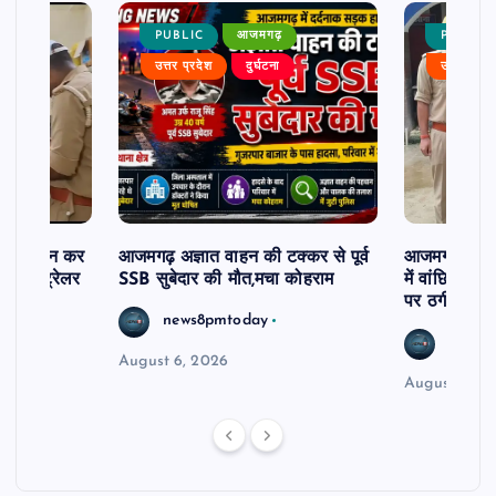
PUBLIC
आजमगढ़
PUBLIC
उत्तर प्रदेश
दुर्घटना
उत्तर प्रदे
म से दर्शन कर
आजमगढ़ अज्ञात वाहन की टक्कर से पूर्व
आजमगढ़ 43 ल
र खड़े ट्रेलर
SSB सुबेदार की मौत,मचा कोहराम
में वांछित आरो
पर ठगी और ध
news8pmtoday
news8
August 6, 2026
August 6, 2