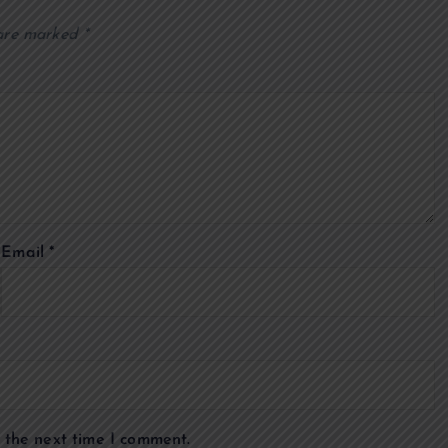
 are marked
*
Email
*
 the next time I comment.