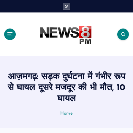
S
k
i
p
t
o
c
o
n
t
e
आज़मगढ़: सड़क दुर्घटना में गंभीर रूप
n
t
से घायल दूसरे मजदूर की भी मौत, 10
घायल
Home