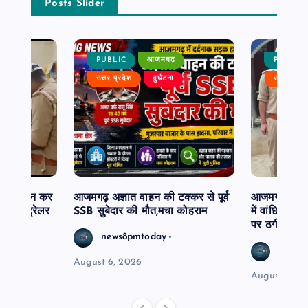
Posts Slider
PUBLIC
आजमगढ़
PUBLIC
उत्तर प्रदेश
दुर्घटना
उत्तर प्रदे
म से दर्शन कर
आजमगढ़ अज्ञात वाहन की टक्कर से पूर्व
आजमगढ़ 43 ल
र खड़े ट्रेलर
SSB सुबेदार की मौत,मचा कोहराम
में वांछित आरो
पर ठगी और ध
news8pmtoday
news8
August 6, 2026
August 6, 2