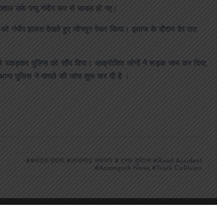
िशाल उर्फ पप्पू गंभीर रूप से घायल हो गए।
 को गंभीर हालत देखते हुए जौनपुर रेफर किया। इलाज के दौरान देर रात
 उसे पकड़कर पुलिस को सौंप दिया। आक्रोशित लोगों ने सड़क जाम कर दिया,
ाना पुलिस ने मामले की जांच शुरू कर दी है
।
#सड़क हादसा #आजमगढ़ समाचार # ट्रक दुर्घटना #Road Accident
#Azamgarh News #Truck Collision