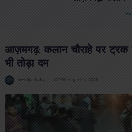
Ho
आज़मगढ़: कलान चौराहे पर ट्रक की
भी तोड़ा दम
news8pmtoday
आजमगढ़
August 14, 2025