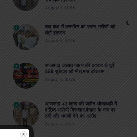
संचालक गिरफ्तार
August 7, 2026
दवा कक्ष में जन्मदिन का जश्न, मरीजों को
2
घंटों इंतजार
August 6, 2026
आजमगढ़ अज्ञात वाहन की टक्कर से पूर्व
3
SSB सुबेदार की मौत,मचा कोहराम
August 6, 2026
आजमगढ़ 43 लाख की जमीन धोखाधड़ी में
4
वांछित आरोपी गिरफ्तार,बैनामा के नाम पर
ठगी और धमकी देने का आरोप
August 6, 2026