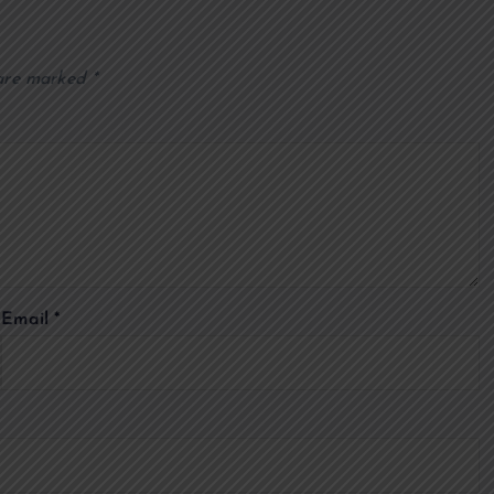
 are marked
*
Email
*