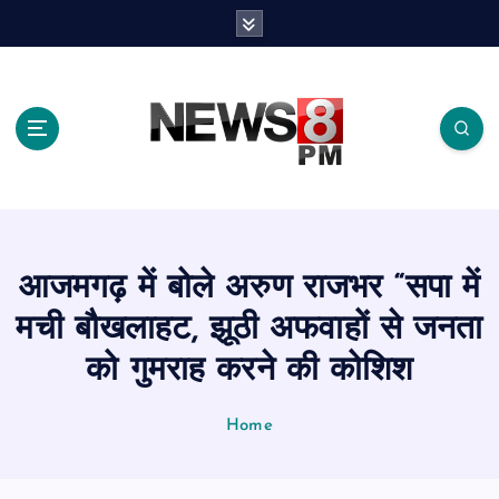
S
k
i
p
t
o
c
o
n
t
e
आजमगढ़ में बोले अरुण राजभर “सपा में
n
t
मची बौखलाहट, झूठी अफवाहों से जनता
को गुमराह करने की कोशिश
Home