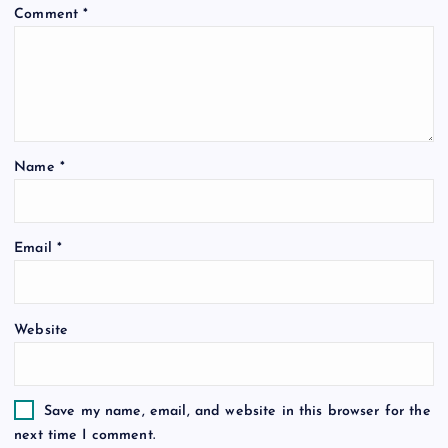
Comment
*
g
a
t
Name
*
i
o
Email
*
n
Website
Save my name, email, and website in this browser for the
next time I comment.