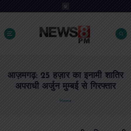
S
k
i
p
t
o
c
o
n
t
e
आज़मगढ़: 25 हज़ार का इनामी शातिर
n
t
अपराधी अर्जुन मुम्बई से गिरफ्तार
Home