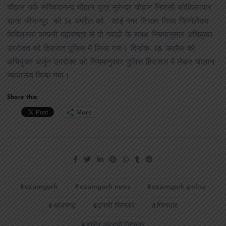
चौहान उर्फ सच्चिदानन्द चौहान पुत्र सुरेन्द्र चौहान निवासी कोकिलापार
थाना जीयनपुर को 14 अप्रैल को साई नगर तिराहा नियर फिनोलैक्स
केबिलनाम कम्पनी महाराष्ट्र से दो गवाहों के समक्ष नियमानुसार अभियुक्त
उपरोक्त को हिरासत पुलिस में लिया गया। दिनांक- 18. अप्रैल को
अभियुक्त अर्जुन उपरोक्त को नियमानुसार पुलिस हिरासत में लेकर चालान
न्यायालय किया गया।
Share this:
More
azamgarh
azamgarh news
azamgarh police
आज़मगढ़
इनामी गिरफ्तार
गिरफ्तार
शातिर अपराधी गिरफ्तार