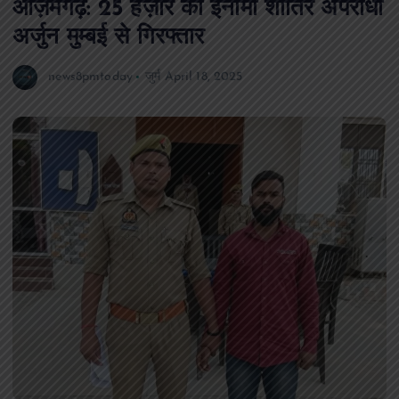
आज़मगढ़: 25 हज़ार का इनामी शातिर अपराधी
अर्जुन मुम्बई से गिरफ्तार
news8pmtoday
जुर्म
April 18, 2025