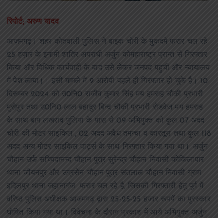
रिपोर्ट; अरुण यादव
आज़मगढ़। शहर कोतवाली पुलिस ने बाइक चोरी के मुकदमे फरार चल रहे
25 हज़ार के इनामी शातिर अपराधी अर्जुन कोमहाराष्ट्र प्रान्त से गिरफ्तार
किया और विधिक कार्यवाही के बाद उसे लेकर जनपद पहुची और न्यायालय
में पेश लाया।। इसी मामले में 9 आरोपी पहले ही गिरफ्तार हो चुके है। 10
दिसम्बर 2024 को उ0नि0 राजीव कुमार सिंह मय हमराह चौकी प्रभारी
मुसेपुर तथा उ0नि0 लाल बहादुर बिन्द चौकी प्रभारी रोडवेज मय हमराह
के साथ बाग लखराव पुलिया के पास से 09 अभियुक्त को कुल 07 अदद
चोरी की मोटर साइकिल , 02 अदद अवैध तमन्चा व कारतूस तथा कुल 118
अदद अन्य मोटर साइकिल पार्ट्स के साथ गिरफ्तार किया गया था। अर्जुन
चौहान उर्फ सच्चिदानन्द चौहान पुत्र सुरेन्द्र चौहान निवासी कोकिलापार
थाना जीयनपुर और उग्रसेन चौहान पुत्र संतलाल चौहान निवासी ग्राम
इदिलपुर थाना जहानागंज फरार चल रहे है, जिसकी गिरफ्तारी हेतु पूर्व में
वरिष्ठ पुलिस अधीक्षक आजमगढ़ द्वारा 25-25-25 हजार रूपयें का पुरस्कार
घोषित किया गया था। विवेचना के दौरान प्रकाश में आये अभियुक्त अर्जुन