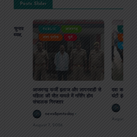
Posts Slider
ढ़ का चुनाव
PUBLIC
आजमगढ़
PUBLIC
 बने अध्यक्ष,
उत्तर प्रदेश
जुर्म
उत्तर प्रदे
र्विरोध
बड़ी खबर
आजमगढ़ फर्जी इलाज और लापरवाही से
दवा कक्ष में ज
महिला की मौत मामले में नर्सिंग होम
घंटों इंतजार
संचालक गिरफ्तार
news8
news8pmtoday
August 6, 2
August 7, 2026