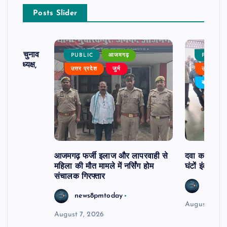
Posts Slider
ढ़ का चुनाव
PUBLIC
आजमगढ़
PUBLIC
 बने अध्यक्ष,
उत्तर प्रदेश
जुर्म
उत्तर प्रदे
र्विरोध
बड़ी खबर
आजमगढ़ फर्जी इलाज और लापरवाही से
दवा कक्ष में ज
महिला की मौत मामले में नर्सिंग होम
घंटों इंतजार
संचालक गिरफ्तार
news8
news8pmtoday
August 6, 2
August 7, 2026