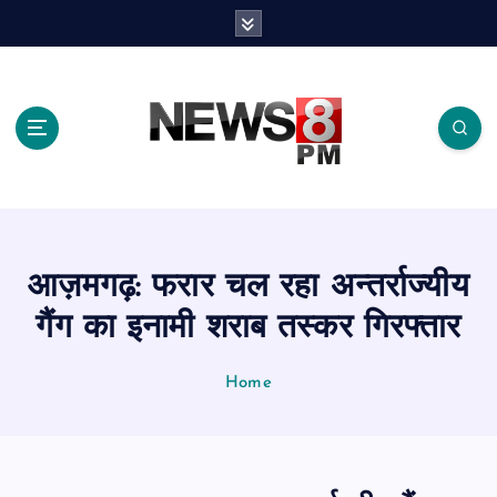
S
k
i
p
t
o
c
o
n
t
e
आज़मगढ़: फरार चल रहा अन्तर्राज्यीय
n
t
गैंग का इनामी शराब तस्कर गिरफ्तार
Home