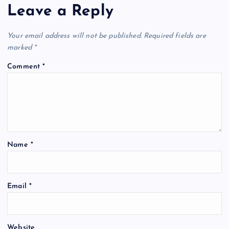
a
Leave a Reply
v
Your email address will not be published.
Required fields are
i
marked
*
Comment
*
g
a
t
Name
*
i
o
Email
*
n
Website