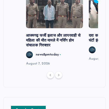
बड़ी खबर
आजमगढ़ फर्जी इलाज और लापरवाही से
दवा कक्ष में ज
महिला की मौत मामले में नर्सिंग होम
घंटों इंतजार
संचालक गिरफ्तार
news8
news8pmtoday
August 6, 2
August 7, 2026