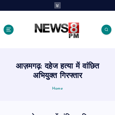
S
k
i
p
t
o
c
o
n
t
e
आज़मगढ़: दहेज हत्या में वांछित
n
t
अभियुक्त गिरफ्तार
Home