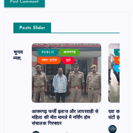
Posts Slider
ढ़ का चुनाव
PUBLIC
आजमगढ़
PUBLIC
 बने अध्यक्ष,
उत्तर प्रदेश
जुर्म
उत्तर प्रदे
र्विरोध
बड़ी खबर
आजमगढ़ फर्जी इलाज और लापरवाही से
दवा कक्ष में ज
महिला की मौत मामले में नर्सिंग होम
घंटों इंतजार
संचालक गिरफ्तार
news8