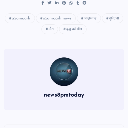
azamgarh
azamgarh news
आज़मगढ़
दुर्घटना
मौत
वृद्ध की मौत
news8pmtoday