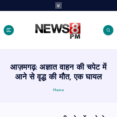
S
k
i
p
t
o
c
o
n
t
e
आज़मगढ़: अज्ञात वाहन की चपेट में
n
t
आने से वृद्ध की मौत, एक घायल
Home