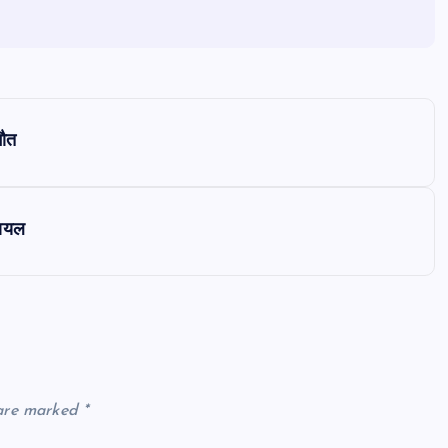
मौत
घायल
 are marked
*