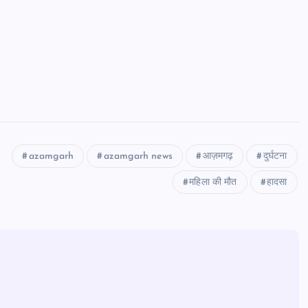
azamgarh
azamgarh news
आज़मगढ़
दुर्घटना
महिला की मौत
हादसा