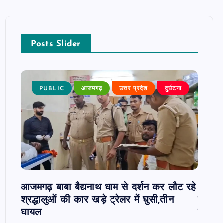
Posts Slider
 खबर
PUBLIC
आजमगढ़
उत्तर प्रदेश
दुर्घटना
P
 पर
आजमगढ़ बाबा बैद्यनाथ धाम से दर्शन कर लौट रहे
आजमगढ़
श्रद्धालुओं की कार खड़े ट्रेलर में घुसी,तीन
कार्रव
घायल
हाजिरी