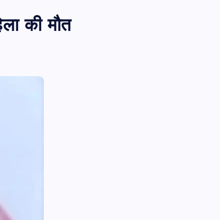
िला की मौत
PUBLIC
आजमगढ़
उत्तर प्रदेश
बड़ी
राज्य
आजमगढ़ इजराइल में नौकरी दिलाने के नाम
भर्ती का झांसा,निजी रिक्रूटमेंट एजेंसी पर
मुकदमा दर्ज