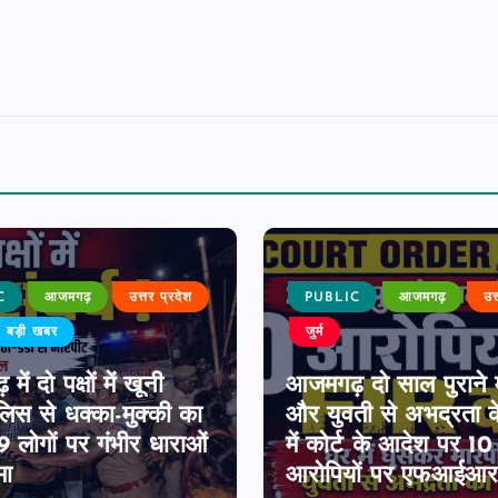
C
आजमगढ़
उत्तर प्रदेश
PUBLIC
आजमगढ़
उत
बड़ी खबर
जुर्म
ें दो पक्षों में खूनी
आजमगढ़ दो साल पुराने 
पुलिस से धक्का-मुक्की का
और युवती से अभद्रता क
 लोगों पर गंभीर धाराओं
में कोर्ट के आदेश पर 1
मा
आरोपियों पर एफआईआर 