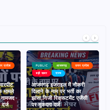
्तर प्रदेश
PUBLIC
आजमगढ़
उत्तर प्रदेश
बड़ी खबर
राज्य
मारपीट
आजमगढ़ इजराइल में नौकरी
े मामले
दिलाने के नाम पर भर्ती का
0 नामजद
झांसा,निजी रिक्रूटमेंट एजेंसी
दर्ज
पर मुकदमा दर्ज