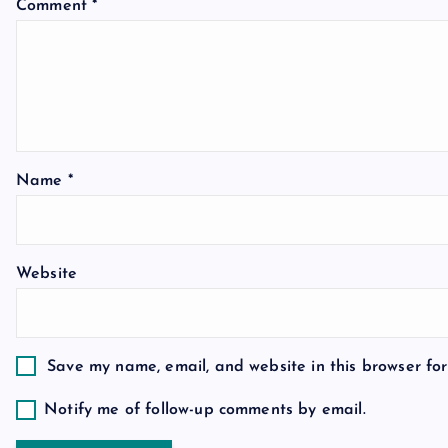
v
Comment
*
i
g
a
Name
*
t
Website
i
o
Save my name, email, and website in this browser for
n
Notify me of follow-up comments by email.