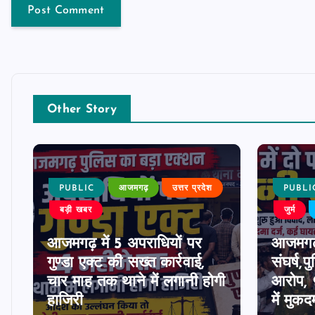
Other Story
PUBLIC
आजमगढ़
उत्तर प्रदेश
PUBLI
बड़ी खबर
जुर्म
आजमगढ़ में 5 अपराधियों पर
आजमगढ़ म
ी
गुण्डा एक्ट की सख्त कार्रवाई,
संघर्ष,
चार माह तक थाने में लगानी होगी
आरोप, 9
हाजिरी
में मुकद