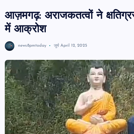
आज़मगढ़: अराजकतत्वों ने क्षतिग्रस
में आक्रोश
news8pmtoday
जुर्म
April 12, 2025