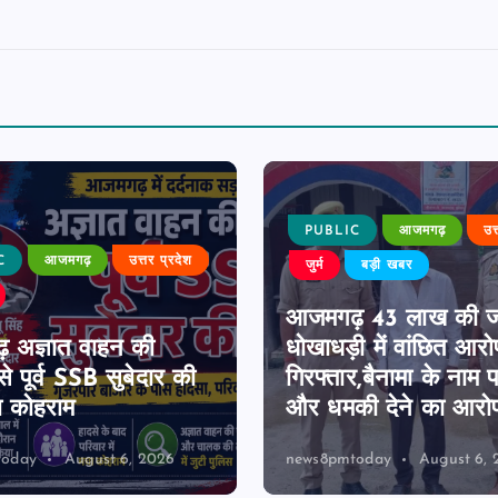
PUBLIC
आजमगढ़
उत
C
आजमगढ़
उत्तर प्रदेश
जुर्म
बड़ी खबर
आजमगढ़ 43 लाख की 
 अज्ञात वाहन की
धोखाधड़ी में वांछित आरो
े पूर्व SSB सुबेदार की
गिरफ्तार,बैनामा के नाम 
ा कोहराम
और धमकी देने का आरो
today
August 6, 2026
news8pmtoday
August 6, 