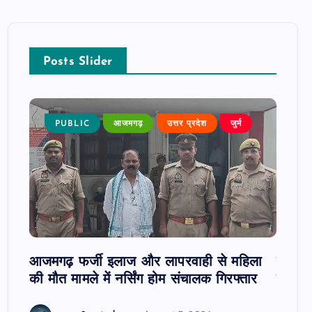
Posts Slider
न्न,
PUBLIC
आजमगढ़
उत्तर प्रदेश
जुर्म
P
 कुमार
जी
आजमगढ़ फर्जी इलाज और लापरवाही से महिला
दवा कक्
की मौत मामले में नर्सिंग होम संचालक गिरफ्तार
इंतजार