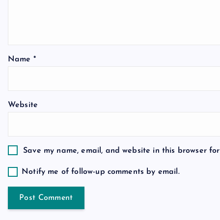
i
g
a
Name
*
t
Website
i
o
Save my name, email, and website in this browser for
n
Notify me of follow-up comments by email.