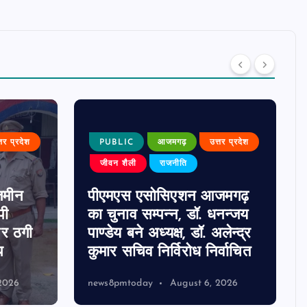
्तर प्रदेश
PUBLIC
आजमगढ़
उत्तर प्रदेश
जीवन शैली
राजनीति
जमीन
पीएमएस एसोसिएशन आजमगढ़
पी
का चुनाव सम्पन्न, डॉ. धनन्जय
पर ठगी
पाण्डेय बने अध्यक्ष, डॉ. अलेन्द्र
प
कुमार सचिव निर्विरोध निर्वाचित
2026
news8pmtoday
August 6, 2026