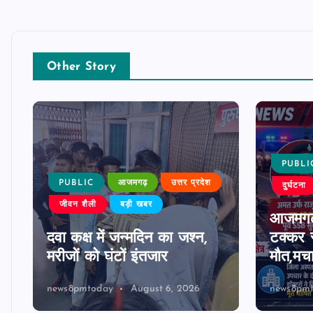
Other Story
PUBLI
PUBLIC
आजमगढ़
उत्तर प्रदेश
दुर्घटना
जीवन शैली
बड़ी खबर
आजमगढ़
दवा कक्ष में जन्मदिन का जश्न,
टक्कर स
मरीजों को घंटों इंतजार
मौत,मच
news8pmtoday
August 6, 2026
news8pm