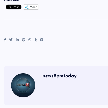
Share this:
More
news8pmtoday