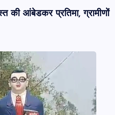
्त की आंबेडकर प्रतिमा, ग्रामीणों
पीएमएस एसोसिएशन आजमगढ़ का चुनाव सम्प
डॉ. धनन्जय पाण्डेय बने अध्यक्ष, डॉ. अलेन्द्र
सचिव निर्विरोध निर्वाचित
news8pmtoday
August 6, 2026