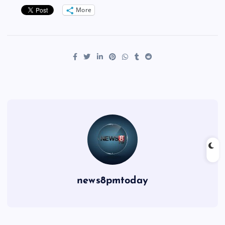
More
news8pmtoday