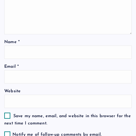
a
t
i
Name
*
o
n
Email
*
Website
Save my name, email, and website in this browser for the
next time I comment.
Notify me of follow-up comments by email.