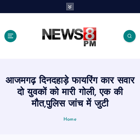
S
k
i
p
t
o
c
o
n
t
e
आजमगढ़ दिनदहाड़े फायरिंग कार सवार
n
t
दो युवकों को मारी गोली, एक की
मौत,पुलिस जांच में जुटी
Home