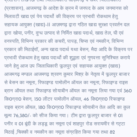
प्रशासन लखनऊ तथा जिलाधिकारी आज़मगढ़ व अपर जिलाधिकारी
(प्रशासन), आजमगढ़ के आदेश के क्रम में जनपद के आम जनमानस को
मिलावटी खाद्य एवं पेय पदार्थो की विक्रय पर प्रभावी रोकथाम हेतु
सहायक आयुक्त (खाद्य)-II आज़मगढ़ द्वारा गठित खाद्य सुरक्षा प्रवर्तन दल
द्वारा खोया, पनीर, दुग्ध उत्पाद से निर्मित खाद्य पदार्थ, खाद्य तेल, घी एवं
वनस्पति, विभिन्न प्रकार की कचरी, पापड़, चिप्स एवं नमकीन, विभिन्न
प्रकार की मिठाईयॉ, अन्य खाद्य पदार्थ यथा बेसन, मैदा आदि के विक्रय पर
प्रभावी रोकथाम हेतु खाद्य पदार्थो की शुद्धता एवं गुणवत्ता सुनिश्चित कराये
जाने हेतु आज उप जिलाधिकारी फूलपुर एवं सहायक आयुक्त (खाद्य)
आजमगढ़ मण्डल आजमगढ़ श्रवण कुमार मिश्र के नेतृत्व में फूलपुर बाजार
से बेसन का नमूना, रिफाइण्ड पामोलीन ऑयल का नमूना, रिफाइण्ड राइस
ब्रान ऑयल तथा रिफाइण्ड सोयाबीन ऑयल का नमूना लिया गया एवं 360
कि0ग्रा0 बेसन, 150 लीटर पामोलीन ऑयल, 46 कि0ग्रा0 रिफाइण्ड
राइस ब्रान ऑयल, 180 कि0ग्रा0 रिफाइण्ड सोयाबीन तेल आदि का कुल
मूल्य 76,380/- को सीज किया गया। टीम द्वारा फूलपुर बाजार से 01
पनीर व 01 बूंदी के लड्डू का नमूना एवं शाहपुर रोड सरायमीर से गट्टा
मिठाई ,चिक्की व नमकीन का नमूना संग्रहित किया गया तथा 82