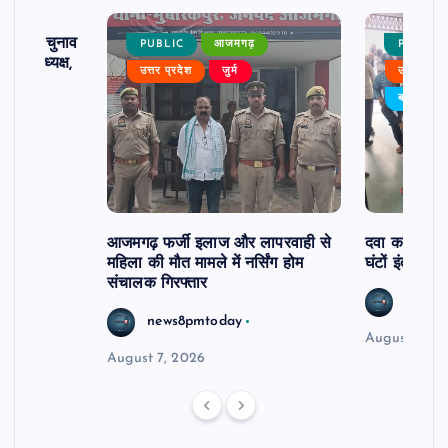
ढ़ का चुनाव
PUBLIC
आजमगढ़
PUBLIC
 बने अध्यक्ष,
उत्तर प्रदेश
जुर्म
उत्तर प्रदे
र्विरोध
बड़ी खबर
आजमगढ़ फर्जी इलाज और लापरवाही से
दवा कक्ष में ज
महिला की मौत मामले में नर्सिंग होम
घंटों इंतजार
संचालक गिरफ्तार
news8
news8pmtoday
August 6, 2
August 7, 2026