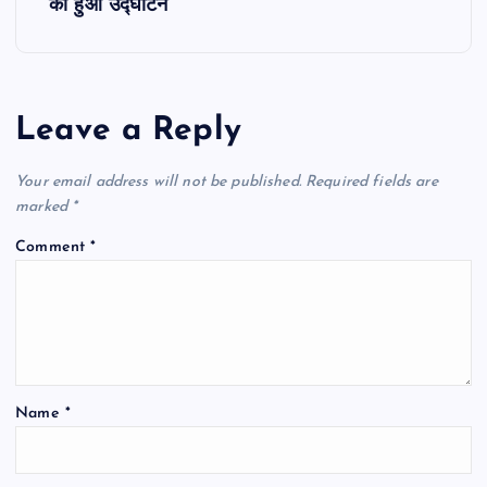
का हुआ उद्घाटन
n
a
Leave a Reply
v
i
Your email address will not be published.
Required fields are
marked
*
g
Comment
*
a
t
i
Name
*
o