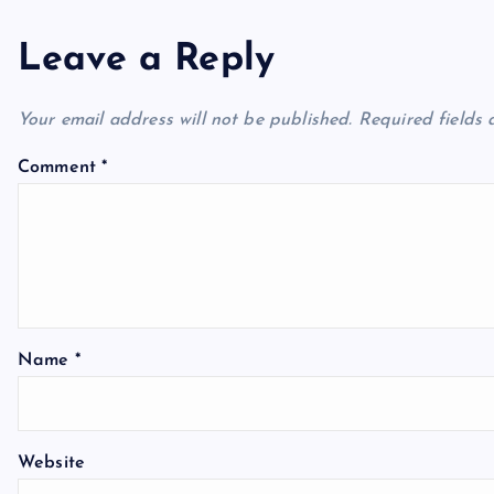
n
Leave a Reply
a
Your email address will not be published.
Required fields
v
Comment
*
i
g
a
Name
*
t
Website
i