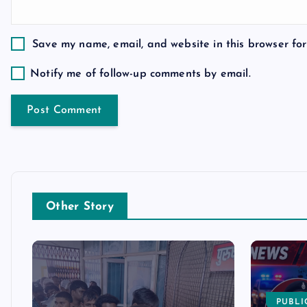
o
Save my name, email, and website in this browser for
n
Notify me of follow-up comments by email.
Other Story
PUBLI