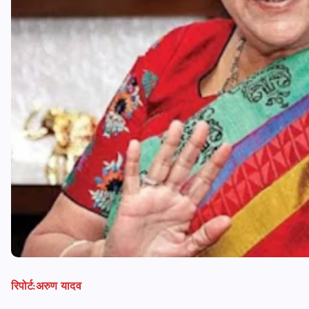
रिपोर्ट:अरुण यादव