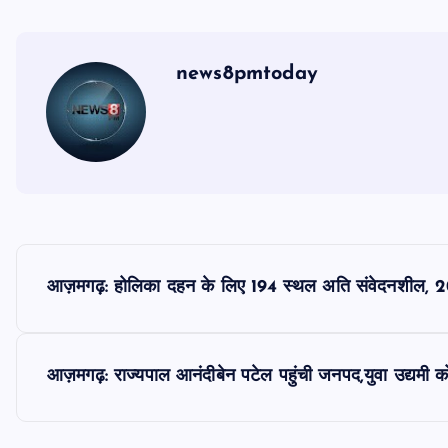
news8pmtoday
P
आज़मगढ़: होलिका दहन के लिए 194 स्थल अति संवेदनशील, 2
o
s
आज़मगढ़: राज्यपाल आनंदीबेन पटेल पहुंची जनपद,युवा उद्यमी को
t