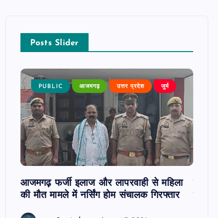
Posts Slider
न्न,
PUBLIC
आजमगढ़
उत्तर प्रदेश
जुर्म
P
 कुमार
जी
आजमगढ़ फर्जी इलाज और लापरवाही से महिला
दवा कक्
की मौत मामले में नर्सिंग होम संचालक गिरफ्तार
इंतजार