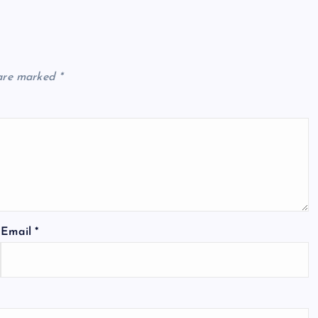
 are marked
*
Email
*