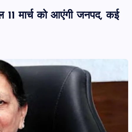
ल 11 मार्च को आएंगी जनपद, कई
पीएमएस एसोसिएशन आजमगढ़ का चुनाव सम्प
डॉ. धनन्जय पाण्डेय बने अध्यक्ष, डॉ. अलेन्द्र
सचिव निर्विरोध निर्वाचित
news8pmtoday
August 6, 2026