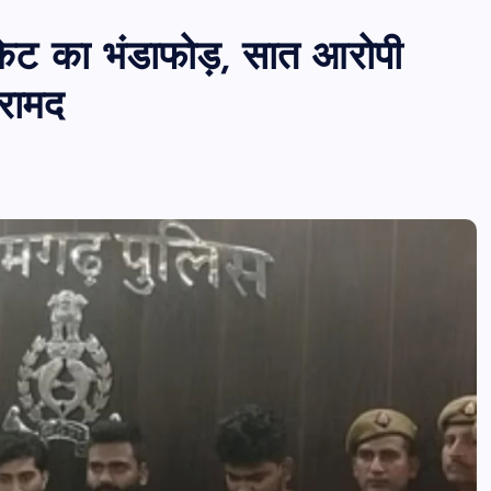
ट का भंडाफोड़, सात आरोपी
बरामद
पीएमएस एसोसिएशन आजमगढ़ का चुनाव सम्प
डॉ. धनन्जय पाण्डेय बने अध्यक्ष, डॉ. अलेन्द्र
सचिव निर्विरोध निर्वाचित
news8pmtoday
August 6, 2026