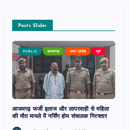
Posts Slider
न्न,
PUBLIC
आजमगढ़
उत्तर प्रदेश
जुर्म
P
 कुमार
जी
आजमगढ़ फर्जी इलाज और लापरवाही से महिला
दवा कक्
की मौत मामले में नर्सिंग होम संचालक गिरफ्तार
इंतजार