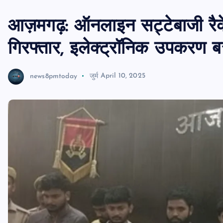
आज़मगढ़: ऑनलाइन सट्टेबाजी रैके
गिरफ्तार, इलेक्ट्रॉनिक उपकरण 
news8pmtoday
जुर्म
April 10, 2025