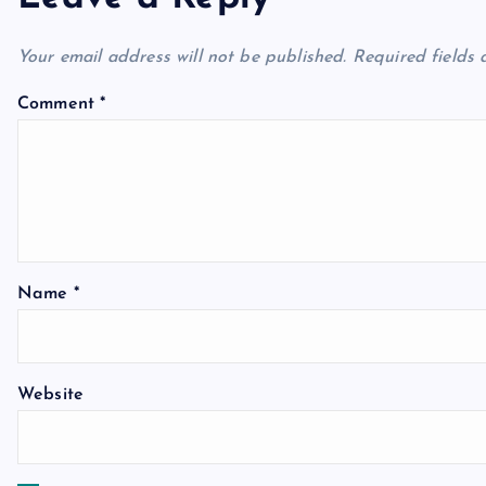
a
Your email address will not be published.
Required fields
v
Comment
*
i
g
a
Name
*
t
Website
i
o