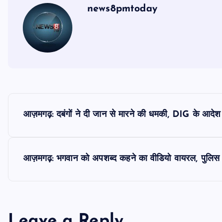
news8pmtoday
P
आज़मगढ़: दबंगों ने दी जान से मारने की धमकी, DIG के आदेश
o
s
आज़मगढ़: भगवान को अपशब्द कहने का वीडियो वायरल, पुलिस ने
t
n
Leave a Reply