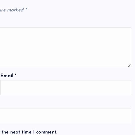
 are marked
*
Email
*
 the next time I comment.