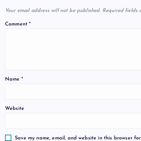
a
Your email address will not be published.
Required fields
v
Comment
*
i
g
a
Name
*
t
Website
i
o
Save my name, email, and website in this browser for