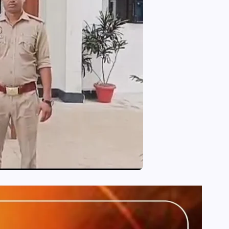
आजमगढ़ में राज्य आयुक्त दिव्यांगजन की म
कोर्ट, मौके पर सुनीं शिकायतें,कई मामलों का
तत्काल निस्तारण
news8pmtoday
August 6, 2026