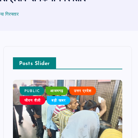
या गिरफ्तार
Posts Slider
PUBLIC
आजमगढ़
उत्तर प्रदेश
P
जीवन शैली
बड़ी खबर