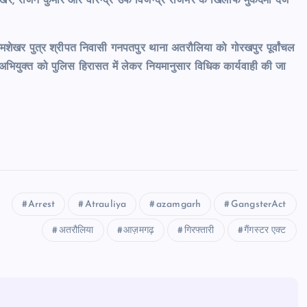
, राजन कुमार और वीरेन्द्र उर्फ विजेन्द्र राजभर के खिलाफ मुकदमा दर्ज
ेमशेखर पुत्र श्रीपत निवासी गनपतपुर थाना अतरौलिया को गोरखपुर पूर्वांचल
 अभियुक्त को पुलिस हिरासत में लेकर नियमानुसार विधिक कार्यवाही की जा
Arrest
Atrauliya
azamgarh
GangsterAct
अतरौलिया
आज़मगढ़
गिरफ्तारी
गैंगस्टर एक्ट