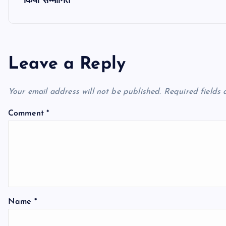
किया सम्मानित
t
n
Leave a Reply
a
Your email address will not be published.
Required fields
v
Comment
*
i
g
a
Name
*
t