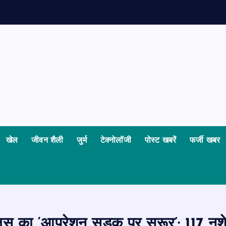
र
न
म
खेल
जीवन शैली
जुर्म
टेक्नोलॉजी
पोस्ट खबरें
फर्जी खबर
स का ‘आपरेशन सड़क पर सुरूर’: 117 नशे