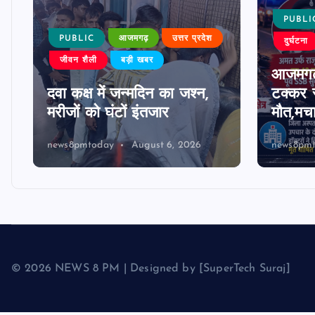
PUBLI
PUBLIC
आजमगढ़
उत्तर प्रदेश
दुर्घटना
जीवन शैली
बड़ी खबर
आजमगढ़
दवा कक्ष में जन्मदिन का जश्न,
टक्कर स
मरीजों को घंटों इंतजार
मौत,मच
news8pmtoday
August 6, 2026
news8pm
© 2026 NEWS 8 PM | Designed by [SuperTech Suraj]