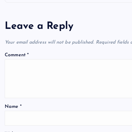
t
n
Leave a Reply
a
Your email address will not be published.
Required fields
v
Comment
*
i
g
a
Name
*
t