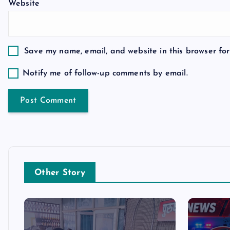
Website
i
o
Save my name, email, and website in this browser for
n
Notify me of follow-up comments by email.
Other Story