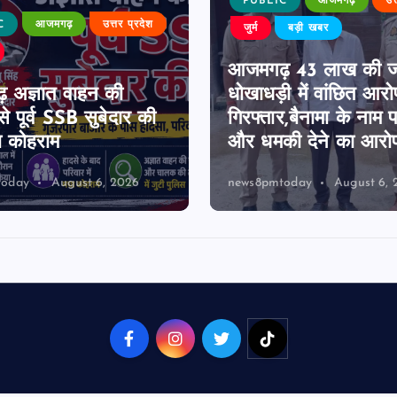
PUBLIC
आजमगढ़
उत
C
आजमगढ़
उत्तर प्रदेश
जुर्म
बड़ी खबर
आजमगढ़ 43 लाख की 
 अज्ञात वाहन की
धोखाधड़ी में वांछित आरो
े पूर्व SSB सुबेदार की
गिरफ्तार,बैनामा के नाम 
ा कोहराम
और धमकी देने का आरो
today
August 6, 2026
news8pmtoday
August 6, 