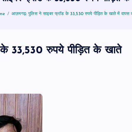
me
आज़मगढ़: पुलिस ने साइबर फ्रॉड के 33,530 रुपये पीड़ित के खाते में वापस
े 33,530 रुपये पीड़ित के खाते
पीएमएस एसोसिएशन आजमगढ़ का चुनाव सम्प
डॉ. धनन्जय पाण्डेय बने अध्यक्ष, डॉ. अलेन्द्र
सचिव निर्विरोध निर्वाचित
news8pmtoday
August 6, 2026