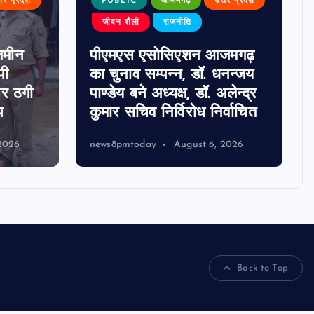
्तर प्रदेश
PUBLIC
आजमगढ़
उत्तर प्रदेश
जीवन शैली
राजनीति
जमीन
पीएमएस एसोसिएशन आजमगढ़
पी
का चुनाव सम्पन्न, डॉ. धनन्जय
पर ठगी
पाण्डेय बने अध्यक्ष, डॉ. अलेन्द्र
प
कुमार सचिव निर्विरोध निर्वाचित
2026
news8pmtoday
August 6, 2026
Back to Top