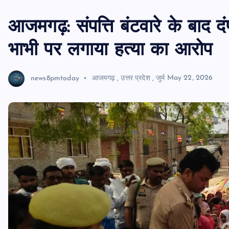
आजमगढ़: संपत्ति बंटवारे के बाद द
भाभी पर लगाया हत्या का आरोप
news8pmtoday
आजमगढ़
,
उत्तर प्रदेश
,
जुर्म
May 22, 2026