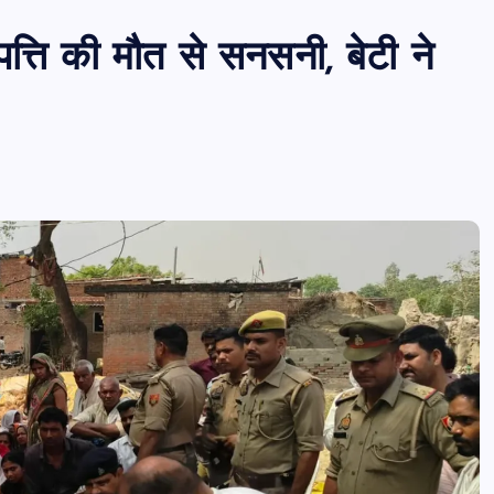
ंपत्ति की मौत से सनसनी, बेटी ने
PUBLIC
आजमगढ़
उत्तर प्रदेश
जीवन शैली
आजमगढ़ में राज्य आयुक्त दिव्यांगजन की म
कोर्ट, मौके पर सुनीं शिकायतें,कई मामलों का
तत्काल निस्तारण