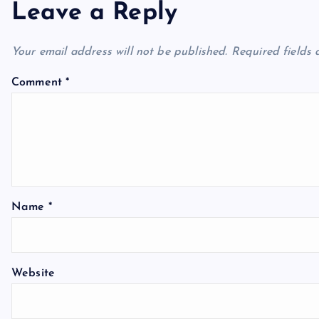
n
Leave a Reply
a
Your email address will not be published.
Required fields
v
Comment
*
i
g
a
Name
*
t
Website
i