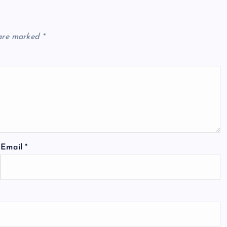
 are marked
*
Email
*