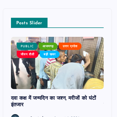
Posts Slider
PUBLIC
आजमगढ़
उत्तर प्रदेश
P
जीवन शैली
बड़ी खबर
ोबाइल
दवा कक्ष में जन्मदिन का जश्न, मरीजों को घंटों
आजमगढ़
इंतजार
सुबेदा