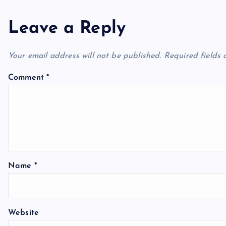
n
Leave a Reply
a
Your email address will not be published.
Required fields
v
Comment
*
i
g
a
Name
*
t
Website
i