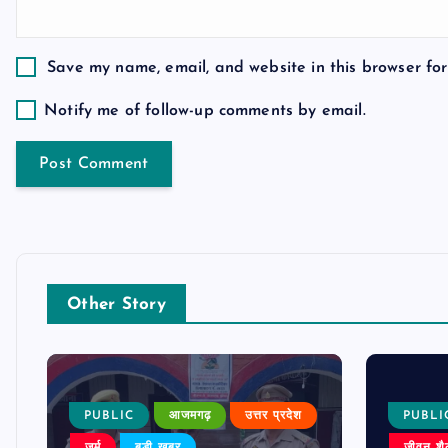
o
Save my name, email, and website in this browser for
n
Notify me of follow-up comments by email.
Other Story
PUBLIC
आजमगढ़
उत्तर प्रदेश
PUBLI
जुर्म
बड़ी खबर
जीवन शै