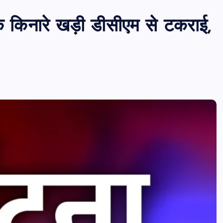
किनारे खड़ी डीसीएम से टकराई,
PUBLIC
आजमगढ़
उत्तर प्रदेश
दुर्घ
आजमगढ़ बाबा बैद्यनाथ धाम से दर्शन कर लौ
श्रद्धालुओं की कार खड़े ट्रेलर में घुसी,तीन
घायल