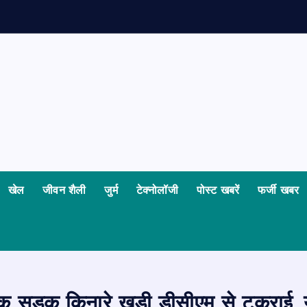
क
खेल
जीवन शैली
जुर्म
टेक्नोलॉजी
पोस्ट खबरें
फर्जी खबर
क सड़क किनारे खड़ी डीसीएम से टकराई, य