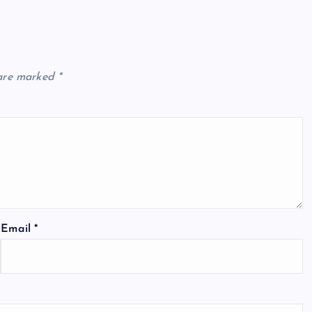
 are marked
*
Email
*