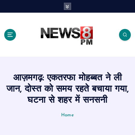
S
k
i
p
t
o
c
o
n
t
e
आज़मगढ़: एकतरफा मोहब्बत ने ली
n
t
जान, दोस्त को समय रहते बचाया गया,
घटना से शहर में सनसनी
Home