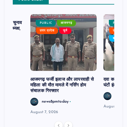
ढ़ का चुनाव
PUBLIC
आजमगढ़
PUBLIC
 बने अध्यक्ष,
उत्तर प्रदेश
जुर्म
उत्तर प्रदे
र्विरोध
बड़ी खबर
आजमगढ़ फर्जी इलाज और लापरवाही से
दवा कक्ष में ज
महिला की मौत मामले में नर्सिंग होम
घंटों इंतजार
संचालक गिरफ्तार
news8
news8pmtoday
August 6, 2
August 7, 2026