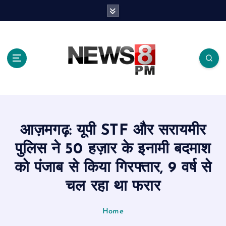
S
k
i
p
t
o
c
o
n
t
e
आज़मगढ़: यूपी STF और सरायमीर
n
t
पुलिस ने 50 हज़ार के इनामी बदमाश
को पंजाब से किया गिरफ्तार, 9 वर्ष से
चल रहा था फरार
Home