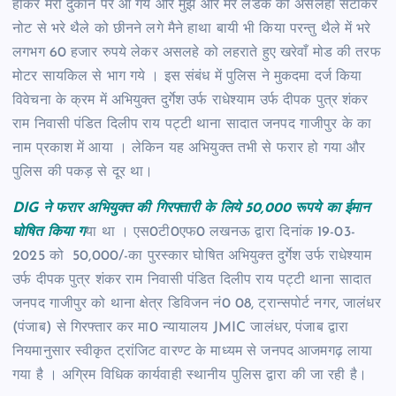
होकर मेरी दुकान पर आ गये और मुझे और मेरे लडके को असलहा सटाकर
नोट से भरे थैले को छीनने लगे मैने हाथा बायी भी किया परन्तु थैले में भरे
लगभग 60 हजार रुपये लेकर असलहे को लहराते हुए खरेवाँ मोड की तरफ
मोटर सायकिल से भाग गये । इस संबंध में पुलिस ने मुकदमा दर्ज किया
विवेचना के क्रम में अभियुक्त दुर्गेश उर्फ राधेश्याम उर्फ दीपक पुत्र शंकर
राम निवासी पंडित दिलीप राय पट्टी थाना सादात जनपद गाजीपुर के का
नाम प्रकाश में आया । लेकिन यह अभियुक्त तभी से फरार हो गया और
पुलिस की पकड़ से दूर था।
DIG ने फरार अभियुक्त की गिरफ्तारी के लिये 50,000 रूपये का ईमान
घोषित किया ग
या था । एस0टी0एफ0 लखनऊ द्वारा दिनांक 19-03-
2025 को 50,000/-का पुरस्कार घोषित अभियुक्त दुर्गेश उर्फ राधेश्याम
उर्फ दीपक पुत्र शंकर राम निवासी पंडित दिलीप राय पट्टी थाना सादात
जनपद गाजीपुर को थाना क्षेत्र डिविजन नं0 08, ट्रान्सपोर्ट नगर, जालंधर
(पंजाब) से गिरफ्तार कर मा0 न्यायालय JMIC जालंधर, पंजाब द्वारा
नियमानुसार स्वीकृत ट्रांजिट वारण्ट के माध्यम से जनपद आजमगढ़ लाया
गया है । अग्रिम विधिक कार्यवाही स्थानीय पुलिस द्वारा की जा रही है।