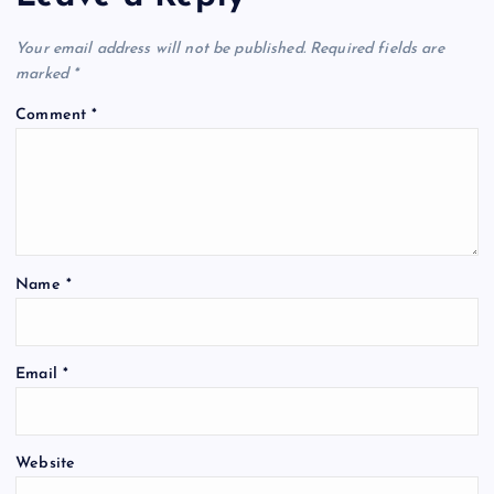
v
Your email address will not be published.
Required fields are
i
marked
*
Comment
*
g
a
t
Name
*
i
o
Email
*
n
Website