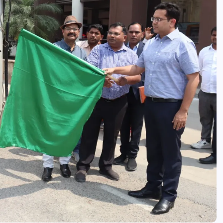
आजमगढ़ बाबा बैद्यनाथ धाम से दर्शन कर लौ
श्रद्धालुओं की कार खड़े ट्रेलर में घुसी,तीन
घायल
news8pmtoday
August 6, 2026