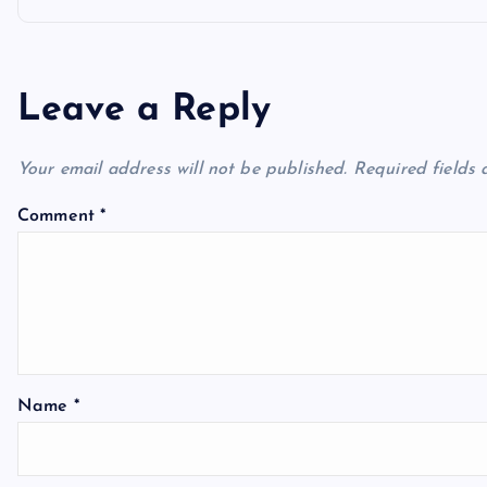
t
n
Leave a Reply
a
Your email address will not be published.
Required fields
v
Comment
*
i
g
a
Name
*
t