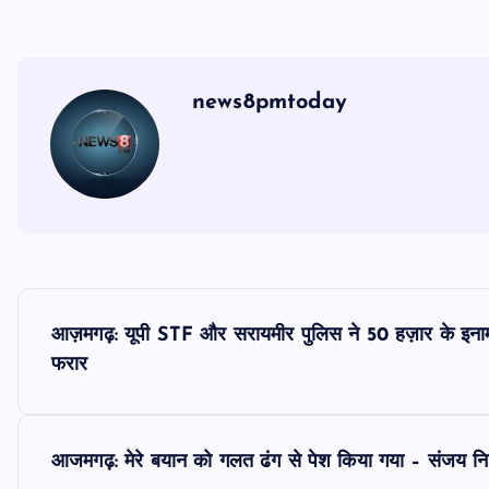
news8pmtoday
P
आज़मगढ़: यूपी STF और सरायमीर पुलिस ने 50 हज़ार के इनामी 
o
फरार
s
आजमगढ़: मेरे बयान को गलत ढंग से पेश किया गया – संजय निषा