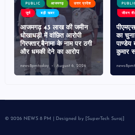
PUBLIC
आजमगढ़
उत्तर प्रदेश
PUBLI
जुर्म
बड़ी खबर
जीवन शै
आजमगढ़ 43 लाख की जमीन
पीएमए
धोखाधड़ी में वांछित आरोपी
का चुना
गिरफ्तार,बैनामा के नाम पर ठगी
पाण्डेय 
और धमकी देने का आरोप
कुमार स
news8pmtoday
August 6, 2026
news8pm
© 2026 NEWS 8 PM | Designed by [SuperTech Suraj]