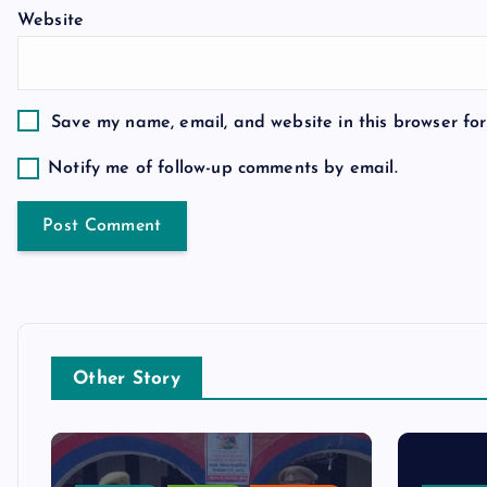
i
Website
o
n
Save my name, email, and website in this browser for
Notify me of follow-up comments by email.
Other Story