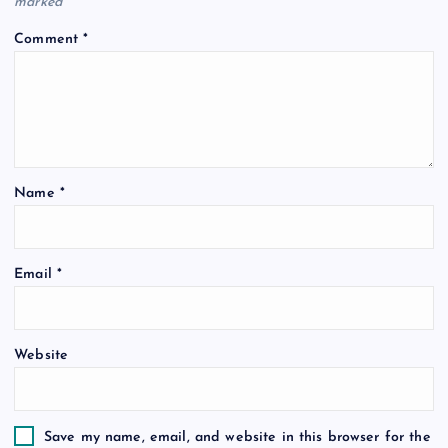
marked
*
g
Comment
*
a
t
i
Name
*
o
n
Email
*
Website
Save my name, email, and website in this browser for the