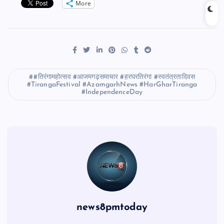
More
#तिरंगामहोत्सव #आजमगढ़समाचार #हरघरतिरंगा #स्वतंत्रतादिवस
#TirangaFestival #AzamgarhNews #HarGharTiranga
#IndependenceDay
news8pmtoday