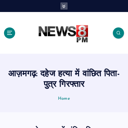
S
k
i
p
t
o
c
o
n
t
e
आज़मगढ़: दहेज हत्या में वांछित पिता-
n
t
पुत्र गिरफ्तार
Home