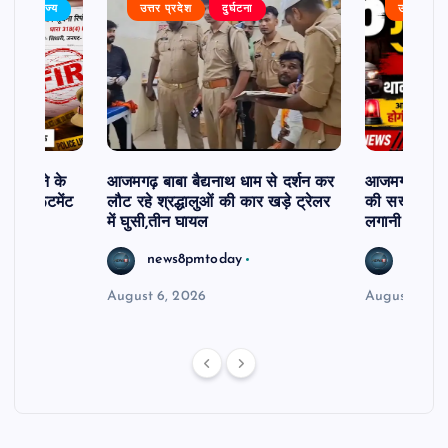
बर
राज्य
उत्तर प्रदेश
दुर्घटना
उत्तर प्रदे
ी दिलाने के
आजमगढ़ बाबा बैद्यनाथ धाम से दर्शन कर
आजमगढ़ में 5 
ी रिक्रूटमेंट
लौट रहे श्रद्धालुओं की कार खड़े ट्रेलर
की सख्त कार्र
में घुसी,तीन घायल
लगानी होगी ह
news8pmtoday
news8
August 6, 2026
August 5, 2