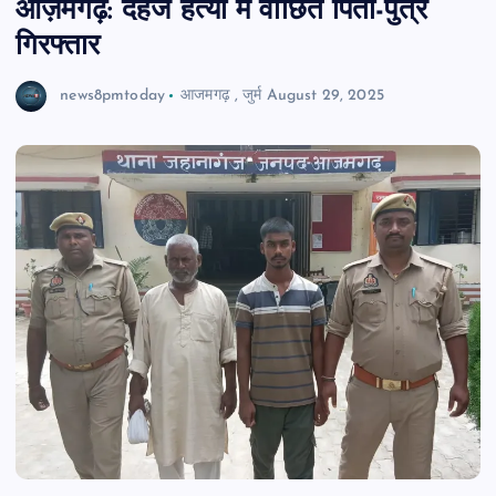
आज़मगढ़: दहेज हत्या में वांछित पिता-पुत्र
गिरफ्तार
news8pmtoday
आजमगढ़
,
जुर्म
August 29, 2025