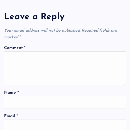
n
a
Leave a Reply
v
Your email address will not be published.
Required fields are
marked
*
i
Comment
*
g
a
t
Name
*
i
o
Email
*