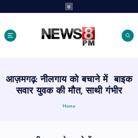
S
k
i
p
t
o
c
o
n
t
e
आज़मगढ़: नीलगाय को बचाने में बाइक
n
t
सवार युवक की मौत, साथी गंभीर
Home