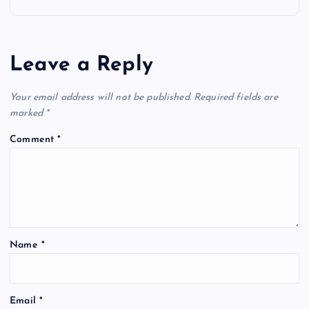
n
a
Leave a Reply
v
Your email address will not be published.
Required fields are
i
marked
*
Comment
*
g
a
t
Name
*
i
o
Email
*