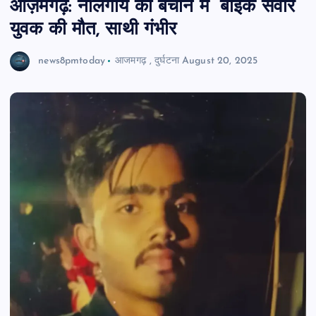
आज़मगढ़: नीलगाय को बचाने में बाइक सवार
युवक की मौत, साथी गंभीर
news8pmtoday
आजमगढ़
,
दुर्घटना
August 20, 2025