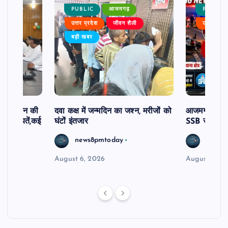
PUBLIC
आजमगढ़
PUBLIC
ैली
उत्तर प्रदेश
जीवन शैली
उत्तर प्रदे
बड़ी खबर
दिव्यांगजन की
दवा कक्ष में जन्मदिन का जश्न, मरीजों को
आजमगढ़ अज्ञात
ीं शिकायतें,कई
घंटों इंतजार
SSB सुबेदार 
रण
news8pmtoday
news8
August 6, 2026
August 6, 2