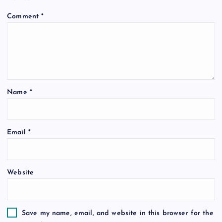
i
Comment
*
g
a
t
Name
*
i
o
Email
*
n
Website
Save my name, email, and website in this browser for the