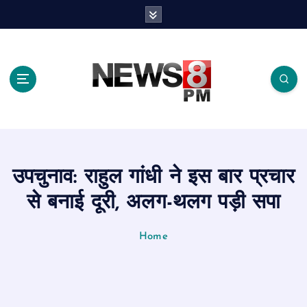
S
k
i
p
t
o
c
o
n
t
e
उपचुनाव: राहुल गांधी ने इस बार प्रचार
n
t
से बनाई दूरी, अलग-थलग पड़ी सपा
Home