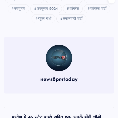
उपचुनाव
उपचुनाव 2024
कांग्रेस
कांग्रेस पार्टी
राहुल गांधी
समाजवादी पार्टी
news8pmtoday
P
प्रदेश में 46 स्टेट हाइवे सहित 196 सड़कें होंगी चौड़ी