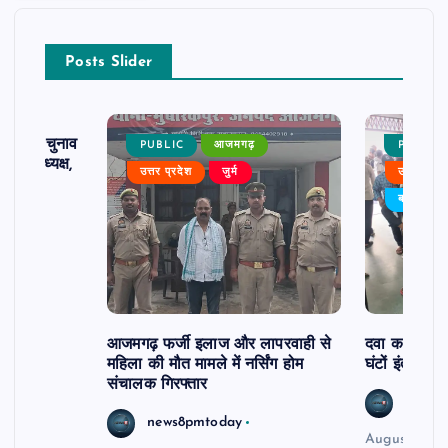
Posts Slider
ढ़ का चुनाव
PUBLIC
आजमगढ़
PUBLIC
 बने अध्यक्ष,
उत्तर प्रदेश
जुर्म
उत्तर प्रदे
र्विरोध
बड़ी खबर
आजमगढ़ फर्जी इलाज और लापरवाही से
दवा कक्ष में ज
महिला की मौत मामले में नर्सिंग होम
घंटों इंतजार
संचालक गिरफ्तार
news8
news8pmtoday
August 6, 2