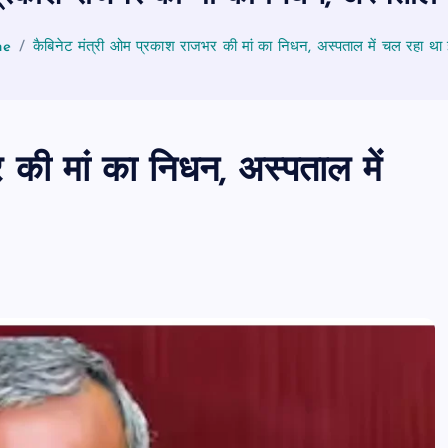
me
कैबिनेट मंत्री ओम प्रकाश राजभर की मां का निधन, अस्पताल में चल रहा थ
 की मां का निधन, अस्पताल में
पीएमएस एसोसिएशन आजमगढ़ का चुनाव सम्प
डॉ. धनन्जय पाण्डेय बने अध्यक्ष, डॉ. अलेन्द्र
सचिव निर्विरोध निर्वाचित
news8pmtoday
August 6, 2026