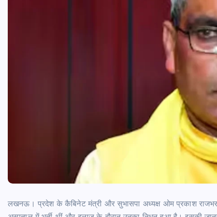
लखनऊ। प्रदेश के कैबिनेट मंत्री और सुभासपा अध्यक्ष ओम प्रकाश राजभर 