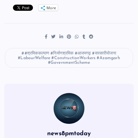
More
#श्रमिककल्याण #निर्माणश्रमिक #आजमगढ़ #सरकारीयोजना
#LabourWelfare #ConstructionWorkers #Azamgarh
#GovernmentScheme
news8pmtoday