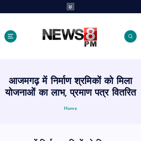
S
k
i
p
t
o
c
o
n
t
e
आजमगढ़ में निर्माण श्रमिकों को मिला
n
t
योजनाओं का लाभ, प्रमाण पत्र वितरित
Home