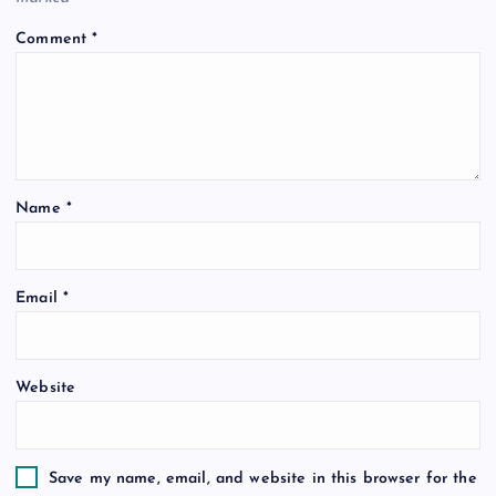
i
Comment
*
g
a
t
Name
*
i
o
Email
*
n
Website
Save my name, email, and website in this browser for the