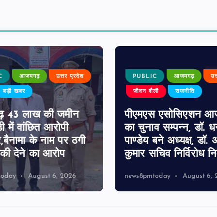
C
आजमगढ़
उत्तर प्रदेश
PUBLIC
आजमगढ़
उत
बड़ी खबर
जीवन शैली
राजनीति
़ 43 लाख की जमीन
पीएमएस एसोसिएशन आ
ी में वांछित आरोपी
का चुनाव सम्पन्न, डॉ. 
र,बैनामा के नाम पर ठगी
पाण्डेय बने अध्यक्ष, डॉ. अ
ी देने का आरोप
कुमार सचिव निर्विरोध निर
today
August 6, 2026
news8pmtoday
August 6, 