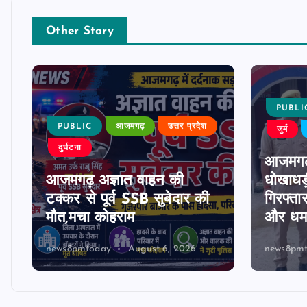
Other Story
PUBLI
PUBLIC
आजमगढ़
उत्तर प्रदेश
जुर्म
दुर्घटना
आजमगढ
आजमगढ़ अज्ञात वाहन की
धोखाधड़
टक्कर से पूर्व SSB सुबेदार की
गिरफ्ता
मौत,मचा कोहराम
और धमक
news8pmtoday
August 6, 2026
news8pm