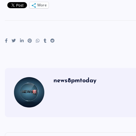
More
news8pmtoday