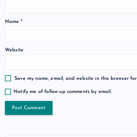
g
a
Name
*
t
Website
i
o
Save my name, email, and website in this browser for
n
Notify me of follow-up comments by email.