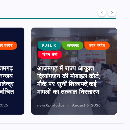
्तर प्रदेश
PUBLIC
आजमगढ़
उत्तर प्रदेश
जीवन शैली
जमगढ़
आजमगढ़ में राज्य आयुक्त
धनन्जय
दिव्यांगजन की मोबाइल कोर्ट,
लेन्द्र
मौके पर सुनीं शिकायतें,कई
्वाचित
मामलों का तत्काल निस्तारण
2026
news8pmtoday
August 6, 2026