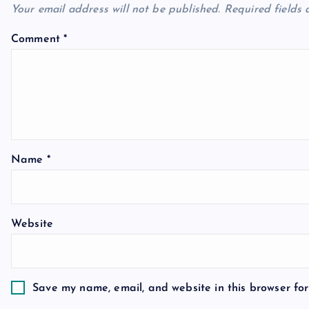
a
Your email address will not be published.
Required fields
v
Comment
*
i
g
a
Name
*
t
Website
i
o
Save my name, email, and website in this browser for