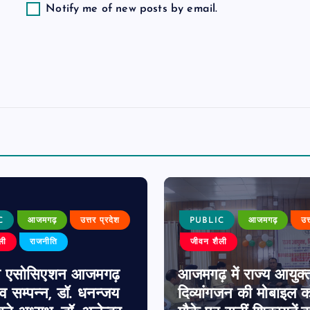
Notify me of new posts by email.
C
आजमगढ़
उत्तर प्रदेश
PUBLIC
आजमगढ़
उत
ली
राजनीति
जीवन शैली
स एसोसिएशन आजमगढ़
आजमगढ़ में राज्य आयुक्
व सम्पन्न, डॉ. धनन्जय
दिव्यांगजन की मोबाइल को