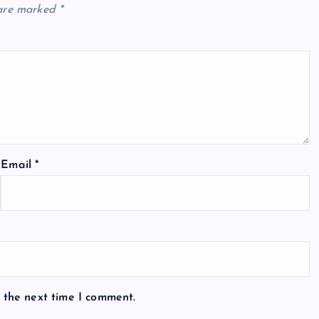
 are marked
*
Email
*
 the next time I comment.