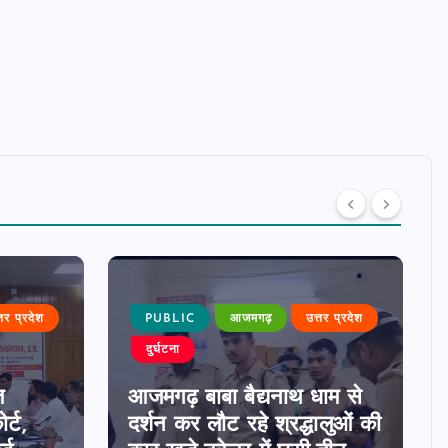
्तर प्रदेश
PUBLIC
आजमगढ़
उत्तर प्रदेश
दुर्घटना
त
आजमगढ़ बाबा बैद्यनाथ धाम से
र्ट,
दर्शन कर लौट रहे श्रद्धालुओं की