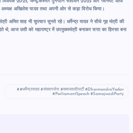
 विधेयक 2025, जम्मू-कश्मीर पुनर्गठन संशोधन 2025 और गवर्नमेंट ऑफ
रीय अध्यक्ष अखिलेश यादव तथा अपनी ओर से कड़ा विरोध किया।
री अमित शाह भी चुपचाप सुनते रहे। धर्मेन्द्र यादव ने सीधे गृह मंत्री की
े थे, आज उसी को महाराष्ट्र में उपमुख्यमंत्री बनाकर सत्ता का हिस्सा बना
#धर्मेन्द्रयादव #संसदगर्जना #समाजवादीपार्टी #DharmendraYadav
#ParliamentSpeech #SamajwadiParty