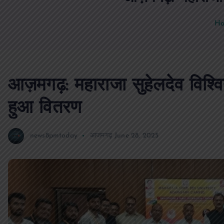
H
आज़मगढ़: महाराजा सुहेलदेव विश्वि
हुआ वितरण
news8pmtoday
आजमगढ़
June 28, 2025