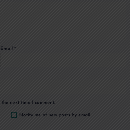
Email
*
 the next time I comment.
Notify me of new posts by email.