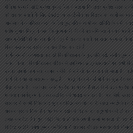
मीडिया प्रभारी डॉ0 प्रवेश कुमार सिंह ने बताया कि उत्तर प्रदेश सरकार की महत
को सशक्त बनाने के लिए टेबलेट एवं स्मार्टफोन का वितरण का आयोजन महाराज
आयोजन में आमंत्रित करने के लिए कुलपति व आयोजन समिति के सभी सदस्यों 
मनीष कुमार मिश्र ने कहा कि मुख्यमंत्री जी की प्राथमिकता में सबसे पहले 
साथ प्रौद्योगिकी एवं तकनीकी क्षेत्र में सशक्त बनाने का सतत प्रयास किया ज
विश्व फलक पर प्रदेश का नाम रोशन कर रहे हैं ।
कार्यक्रम की अध्यक्षता कर रहे विश्वविद्यालय के कुलपति प्रो. संजीव कुम
व्यक्त किया। विश्वविद्यालय परिसर में उपस्थित छात्र-छात्राओं एवं सभी व
उसका उपयोग हम सकारात्मक तरीके से करें तो वह वरदान हो जाता है। वर्तमान
कार्य किए यह सकारात्मक पहलू है । परंतु विश्व में कई मोर्चे पर कुछ देश अप
पीड़ा दायक है। जहां तक अपने प्रदेश का प्रश्न है हाल ही में उत्तर प्रदेश
गगनयान कार्यक्रम के तहत अंतरिक्ष की यात्रा कर रहा है। यह सिर्फ उत्तर प्
सरकार ने स्वामी विवेकानंद युवा सशक्तिकरण योजना के तहत स्मार्टफोन व
अवसर प्रदान किया है। यह ध्यान रखें की विज्ञान का सदुपयोग करें तो व
तबाह कर देता है। युवा पीढ़ी जितना हो सके अपनी ऊर्जा मानवता की रक्षा में
विशिष्ट अतिथि रमेश कुमार कनौजिया ने सरकार की इस महत्वाकांक्षी योजन