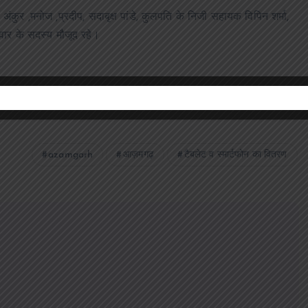
ंकुर ,मनोज ,प्रदीप, सदाबृक्ष पांडे, कुलपति के निजी सहायक विपिन शर्मा,
वार के सदस्य मौजूद रहे।
azamgarh
आज़मगढ़
टैबलेट व स्मार्टफोन का वितरण