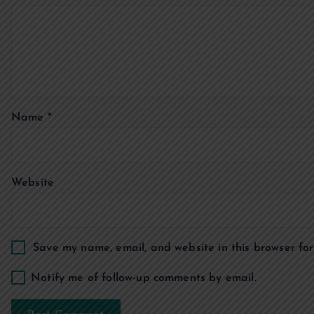
i
g
a
Name
*
t
i
Website
o
n
Save my name, email, and website in this browser for
Notify me of follow-up comments by email.