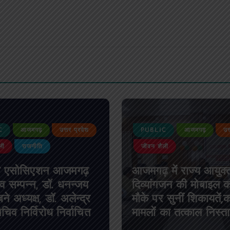
PUBLIC
आजमगढ़
उत्तर प्रदेश
PUBLIC
जीवन शैली
दुर्घटना
आजमगढ़ में राज्य आयुक्त
आजमगढ़ ब
दिव्यांगजन की मोबाइल कोर्ट,
दर्शन कर 
मौके पर सुनीं शिकायतें,कई
कार खड़े 
मामलों का तत्काल निस्तारण
घायल