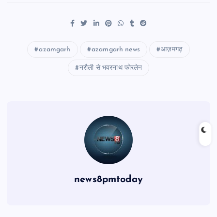
azamgarh
azamgarh news
आज़मगढ़
नरौली से भवरनाथ फोरलेन
news8pmtoday