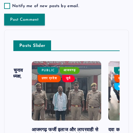
Notify me of new posts by email.
Posts Slider
ढ़ का चुनाव
PUBLIC
आजमगढ़
PUBLIC
 बने अध्यक्ष,
उत्तर प्रदेश
जुर्म
उत्तर प्रदे
र्विरोध
बड़ी खबर
आजमगढ़ फर्जी इलाज और लापरवाही से
दवा कक्ष में ज