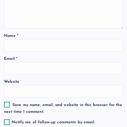
a
t
Name
*
i
o
Email
*
n
Website
Save my name, email, and website in this browser for the
next time I comment.
Notify me of follow-up comments by email.