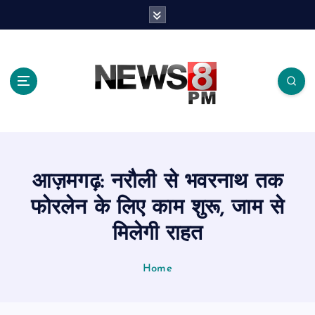
S
k
i
p
t
o
c
o
n
t
e
आज़मगढ़: नरौली से भवरनाथ तक
n
t
फोरलेन के लिए काम शुरू, जाम से
मिलेगी राहत
Home