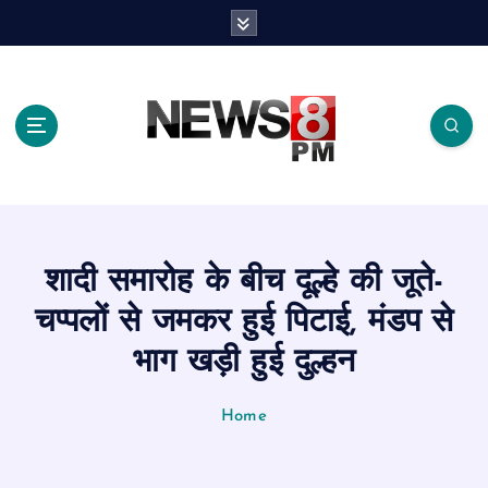
S
k
i
p
t
o
c
o
n
t
e
शादी समारोह के बीच दूल्हे की जूते-
n
t
चप्पलों से जमकर हुई पिटाई, मंडप से
भाग खड़ी हुई दुल्हन
Home