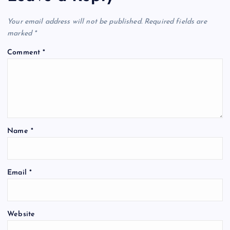
v
Your email address will not be published.
Required fields are
i
marked
*
Comment
*
g
a
t
Name
*
i
o
Email
*
n
Website