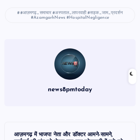
#आज़मगढ़_समाचार #अस्पताल_लापरवाही #सड़क_जाम_प्रदर्शन
#AzamgarhNews #HospitalNegligence
news8pmtoday
P
आज़मगढ़ में भाजपा नेता और डॉक्टर आमने-सामने,