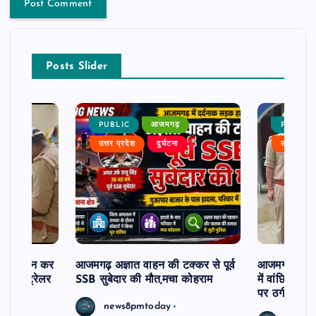
Posts Slider
PUBLIC
आजमगढ़
PUBLIC
उत्तर प्रदेश
दुर्घटना
उत्तर प्रदे
म से दर्शन कर
आजमगढ़ अज्ञात वाहन की टक्कर से पूर्व
आजमगढ़ 43 ल
र खड़े ट्रेलर
SSB सुबेदार की मौत,मचा कोहराम
में वांछित आरो
पर ठगी और ध
news8pmtoday