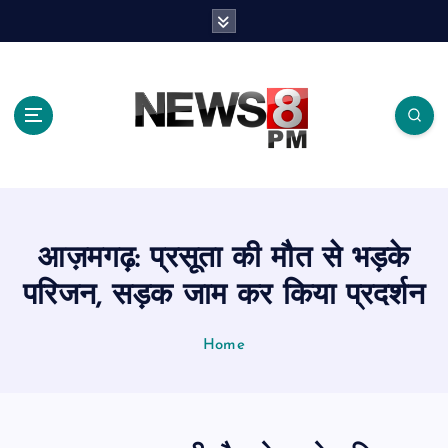
S
k
i
p
t
o
c
o
n
t
e
आज़मगढ़: प्रसूता की मौत से भड़के
n
t
परिजन, सड़क जाम कर किया प्रदर्शन
Home