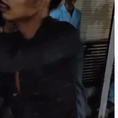
news8pmtoday
August 5, 2026