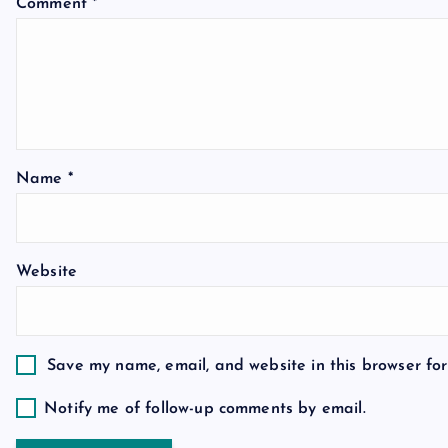
v
Comment
*
i
g
a
Name
*
t
Website
i
o
Save my name, email, and website in this browser for
n
Notify me of follow-up comments by email.