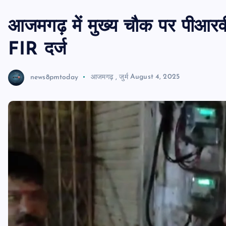
आजमगढ़ में मुख्य चौक पर पीआरवी
FIR दर्ज
news8pmtoday
आजमगढ़
,
जुर्म
August 4, 2025