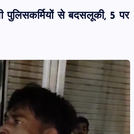
 पुलिसकर्मियों से बदसलूकी, 5 पर
PUBLIC
आजमगढ़
उत्तर प्रदेश
बड़ी
राज्य
आजमगढ़ इजराइल में नौकरी दिलाने के नाम
भर्ती का झांसा,निजी रिक्रूटमेंट एजेंसी पर
मुकदमा दर्ज