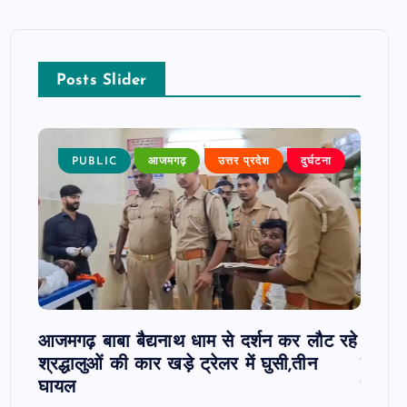
Posts Slider
 खबर
PUBLIC
आजमगढ़
उत्तर प्रदेश
दुर्घटना
P
 पर
आजमगढ़ बाबा बैद्यनाथ धाम से दर्शन कर लौट रहे
आजमगढ़
श्रद्धालुओं की कार खड़े ट्रेलर में घुसी,तीन
कार्रव
घायल
हाजिरी