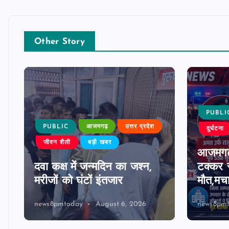
Other Story
PUBLI
PUBLIC
आजमगढ़
उत्तर प्रदेश
दुर्घटना
जीवन शैली
बड़ी खबर
आजमगढ़
दवा कक्ष में जन्मदिन का जश्न,
टक्कर स
मरीजों को घंटों इंतजार
मौत,मच
news8pmtoday
August 6, 2026
news8pm