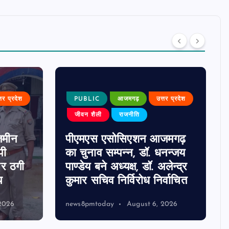
्तर प्रदेश
PUBLIC
आजमगढ़
उत्तर प्रदेश
जीवन शैली
राजनीति
जमीन
पीएमएस एसोसिएशन आजमगढ़
पी
का चुनाव सम्पन्न, डॉ. धनन्जय
पर ठगी
पाण्डेय बने अध्यक्ष, डॉ. अलेन्द्र
प
कुमार सचिव निर्विरोध निर्वाचित
2026
news8pmtoday
August 6, 2026