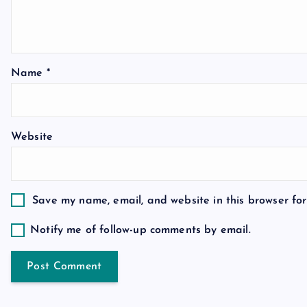
v
i
Name
*
g
a
Website
t
i
Save my name, email, and website in this browser for
Notify me of follow-up comments by email.
o
n