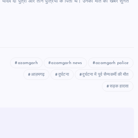
का यादव दो पुत्रों और तीन पुत्रियों के पिता थे। उनकी मौत की खबर सुनते
azamgarh
azamgarh news
azamgarh police
आज़मगढ़
दुर्घटना
दुर्घटना में पूर्व सैन्यकर्मी की मौत
सड़क हादसा