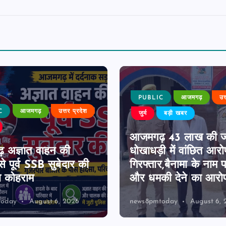
PUBLIC
आजमगढ़
उत
C
आजमगढ़
उत्तर प्रदेश
जुर्म
बड़ी खबर
आजमगढ़ 43 लाख की 
 अज्ञात वाहन की
धोखाधड़ी में वांछित आरो
े पूर्व SSB सुबेदार की
गिरफ्तार,बैनामा के नाम 
ा कोहराम
और धमकी देने का आरो
today
August 6, 2026
news8pmtoday
August 6, 