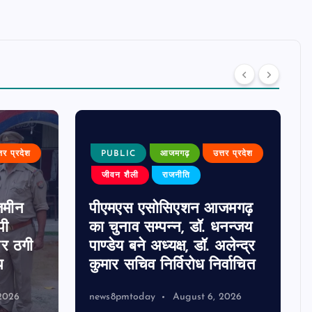
्तर प्रदेश
PUBLIC
आजमगढ़
उत्तर प्रदेश
जीवन शैली
राजनीति
जमीन
पीएमएस एसोसिएशन आजमगढ़
पी
का चुनाव सम्पन्न, डॉ. धनन्जय
पर ठगी
पाण्डेय बने अध्यक्ष, डॉ. अलेन्द्र
प
कुमार सचिव निर्विरोध निर्वाचित
2026
news8pmtoday
August 6, 2026