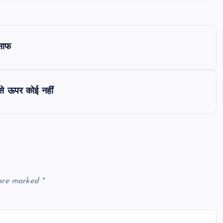
ा साफ
े ऊपर कोई नहीं
 are marked
*