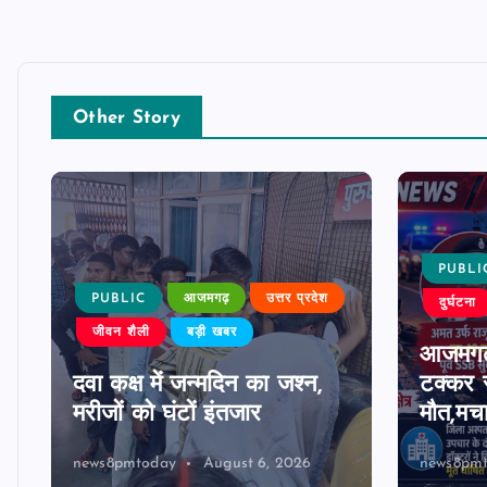
Other Story
PUBLI
PUBLIC
आजमगढ़
उत्तर प्रदेश
दुर्घटना
जीवन शैली
बड़ी खबर
आजमगढ़
दवा कक्ष में जन्मदिन का जश्न,
टक्कर स
मरीजों को घंटों इंतजार
मौत,मच
news8pmtoday
August 6, 2026
news8pm