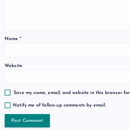
i
g
a
Name
*
t
Website
i
o
Save my name, email, and website in this browser for
n
Notify me of follow-up comments by email.