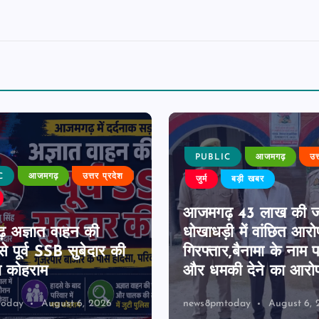
PUBLIC
आजमगढ़
उत
C
आजमगढ़
उत्तर प्रदेश
जुर्म
बड़ी खबर
आजमगढ़ 43 लाख की 
 अज्ञात वाहन की
धोखाधड़ी में वांछित आरो
े पूर्व SSB सुबेदार की
गिरफ्तार,बैनामा के नाम 
ा कोहराम
और धमकी देने का आरो
today
August 6, 2026
news8pmtoday
August 6, 