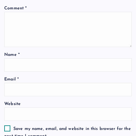
i
Comment
*
g
a
t
Name
*
i
o
Email
*
n
Website
Save my name, email, and website in this browser for the