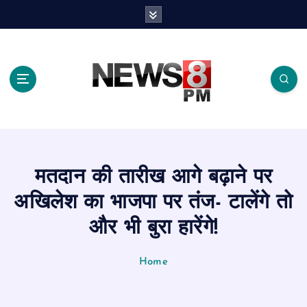
S
k
i
p
t
o
c
o
n
t
e
मतदान की तारीख आगे बढ़ाने पर
n
t
अखिलेश का भाजपा पर तंज- टालेंगे तो
और भी बुरा हारेंगे!
Home