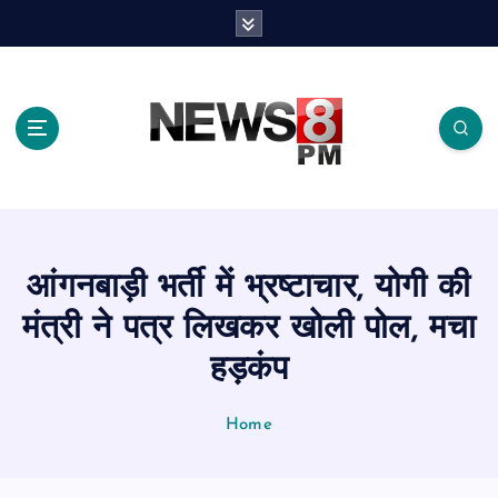
S
k
i
p
t
o
c
o
n
t
e
आंगनबाड़ी भर्ती में भ्रष्टाचार, योगी की
n
t
मंत्री ने पत्र लिखकर खोली पोल, मचा
हड़कंप
Home