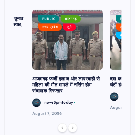
ढ़ का चुनाव
PUBLIC
आजमगढ़
PUBLIC
 बने अध्यक्ष,
उत्तर प्रदेश
जुर्म
उत्तर प्रदे
र्विरोध
बड़ी खबर
आजमगढ़ फर्जी इलाज और लापरवाही से
दवा कक्ष में ज
महिला की मौत मामले में नर्सिंग होम
घंटों इंतजार
संचालक गिरफ्तार
news8
news8pmtoday
August 6, 2
August 7, 2026