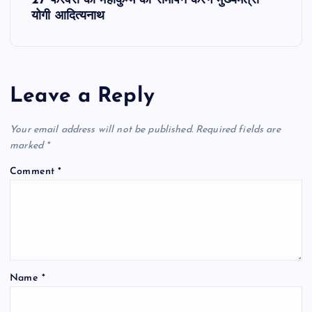
27 फरवरी को महाकुम्भ का समापन करेंगे मुख्यमंत्री
t
योगी आदित्यनाथ
n
a
Leave a Reply
v
Your email address will not be published.
Required fields are
i
marked
*
Comment
*
g
a
t
Name
*
i