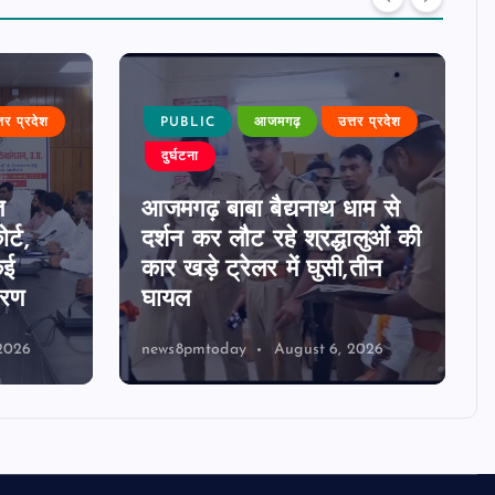
्तर प्रदेश
PUBLIC
आजमगढ़
उत्तर प्रदेश
दुर्घटना
त
आजमगढ़ बाबा बैद्यनाथ धाम से
र्ट,
दर्शन कर लौट रहे श्रद्धालुओं की
कई
कार खड़े ट्रेलर में घुसी,तीन
ारण
घायल
2026
news8pmtoday
August 6, 2026