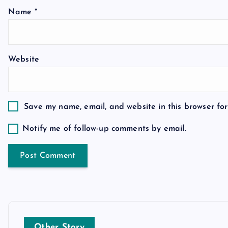
a
Name
*
t
Website
i
o
Save my name, email, and website in this browser for
n
Notify me of follow-up comments by email.
Other Story