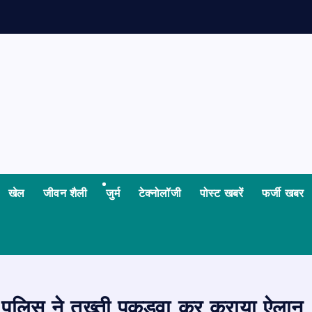
क
खेल
जीवन शैली
जुर्म
टेक्नोलॉजी
पोस्ट खबरें
फर्जी खबर
ार, पुलिस ने तख्ती पकड़वा कर कराया ऐला