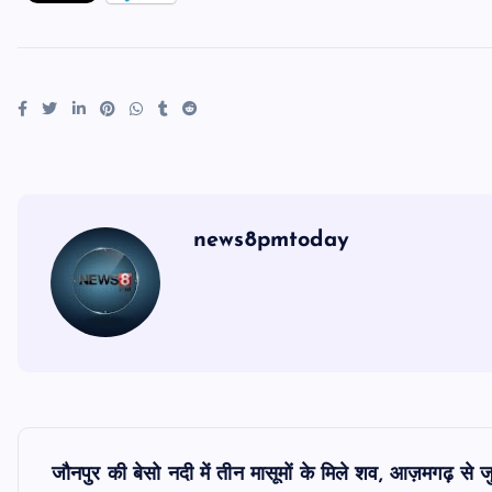
news8pmtoday
P
जौनपुर की बेसो नदी में तीन मासूमों के मिले शव, आज़मगढ़ से ज