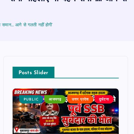
हन समान… आगे से गलती नहीं होगी’
Posts Slider
टना
PUBLIC
आजमगढ़
उत्तर प्रदेश
दुर्घटना
P
बड़