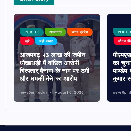
PUBLIC
आजमगढ़
उत्तर प्रदेश
PUBLI
जुर्म
बड़ी खबर
जीवन शै
आजमगढ़ 43 लाख की जमीन
पीएमए
धोखाधड़ी में वांछित आरोपी
का चुना
गिरफ्तार,बैनामा के नाम पर ठगी
पाण्डेय 
और धमकी देने का आरोप
कुमार स
news8pmtoday
August 6, 2026
news8pm