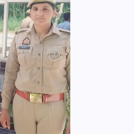
आजमगढ़ बाबा बैद्यनाथ धाम से दर्शन कर लौ
श्रद्धालुओं की कार खड़े ट्रेलर में घुसी,तीन
घायल
news8pmtoday
August 6, 2026