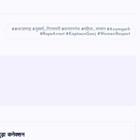
#आज़मगढ़ #दुष्कर्म_गिरफ्तारी #कप्तानगंज #महिला_सम्मान #Azamgarh
#RapeArrest #KaptaanGanj #WomenRespect
ुड़ा कनेक्शन