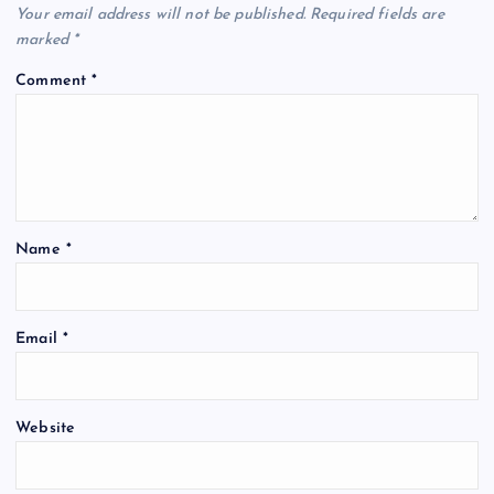
Your email address will not be published.
Required fields are
i
marked
*
Comment
*
g
a
t
Name
*
i
o
Email
*
n
Website