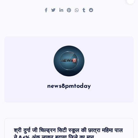
news8pmtoday
P
श्री दुर्गा जी चिल्ड्रन सिटी स्कूल की छात्रा महिमा पाल
ने 84% अंक लाकर बढ़ाया जिले का मान