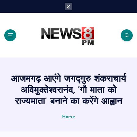
S
k
i
p
t
o
c
o
n
t
e
आजमगढ़ आएंगे जगद्गुरु शंकराचार्य
n
t
अविमुक्तेश्वरानंद, ‘गौ माता को
राज्यमाता’ बनाने का करेंगे आह्वान
Home