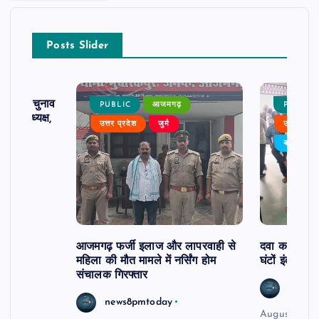
Posts Slider
ढ़ का चुनाव
PUBLIC
आजमगढ़
PUBLIC
 बने अध्यक्ष,
उत्तर प्रदेश
जुर्म
उत्तर प्रदे
र्विरोध
बड़ी खबर
आजमगढ़ फर्जी इलाज और लापरवाही से
दवा कक्ष में ज
महिला की मौत मामले में नर्सिंग होम
घंटों इंतजार
संचालक गिरफ्तार
news8
news8pmtoday
August 6, 2