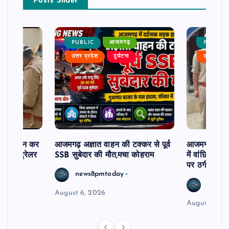
Posts Slider
PUBLIC
आजमगढ़
PUBLIC
उत्तर प्रदेश
दुर्घटना
उत्तर प्रदे
म से दर्शन कर
आजमगढ़ अज्ञात वाहन की टक्कर से पूर्व
आजमगढ़ 43 ल
र खड़े ट्रेलर
SSB सुबेदार की मौत,मचा कोहराम
में वांछित आरो
पर ठगी और ध
news8pmtoday
news8
August 6, 2026
August 6, 2