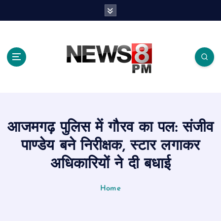
S
k
i
p
t
o
c
o
n
t
e
आजमगढ़ पुलिस में गौरव का पल: संजीव
n
t
पाण्डेय बने निरीक्षक, स्टार लगाकर
अधिकारियों ने दी बधाई
Home