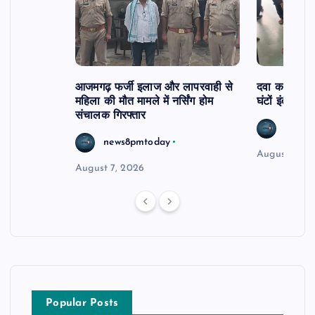
आजमगढ़ फर्जी इलाज और लापरवाही से
दवा कक्ष में ज
महिला की मौत मामले में नर्सिंग होम
घंटों इंतजार
संचालक गिरफ्तार
news8
news8pmtoday
August 6, 2
August 7, 2026
Popular Posts