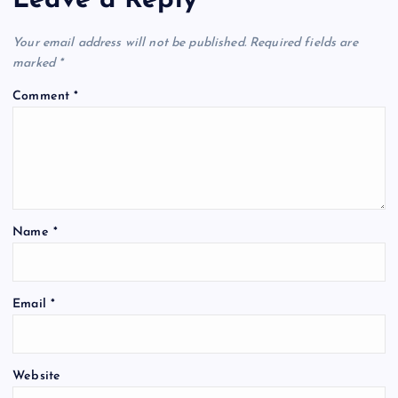
Leave a Reply
v
Your email address will not be published.
Required fields are
i
marked
*
Comment
*
g
a
t
Name
*
i
o
Email
*
n
Website